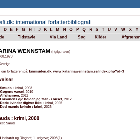
afi.dk: international forfatterbibliografi
C
D
E
F
G
H
I
J
K
L
M
N
O
P
Q
R
S
T
U
V
W
X
Y
de
Tidstavle
Via Land
Søg
Kilder
Afgrænsn
ARINA WENNSTAM
(rigtigt navn)
.08.1973.
Sverige.
 om forfatteren på:
krimisiden.dk
,
www.katarinawennstam.se/index.php?id=3
velser
Smuds : krimi
, 2008
Gøgens varsel
, 2010
Alfahannen
, 2011
I orkanens øje holder jeg fast - i huset
, 2012
Døde kvinder tilgiver ikke : krimi
, 2025
Død mands kvinde : krimi
, 2026
uds : krimi, 2008
titel: Smuts
:
Lindhardt og Ringhof; 1. udgave; 2008(1).