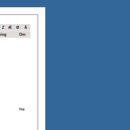
Z
Æ
Ø
Å
ing
Om
Top