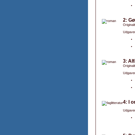
2: Gø
Original
Udgaver
3: Al
Original
Udgaver
4: I 
Udgaver