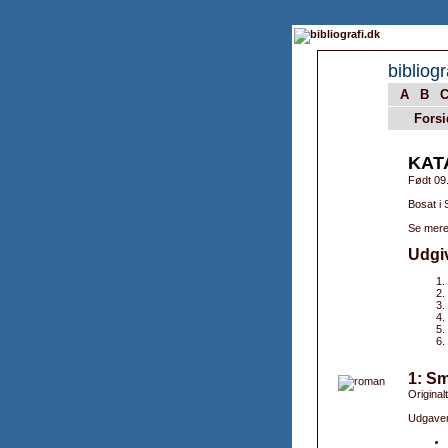
bibliogr
A
B
Forsi
KAT
Født 09
Bosat i 
Se mere
Udgi
1: Sm
Original
Udgaver