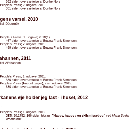
362 sider; oversættelse af Dorthe Nors;
People’s Press; 2. udgave; 2011.
381 sider; oversættelse af Dorthe Nors;
gens varsel, 2010
titel: Dödergök
:
People´s Press; 1. udgave; 2010(1).
467 sider; oversættelse af Bettina Frank Simonsen;
People’s Press; 2. udgave; 2011.
489 sider; oversættelse af Bettina Frank Simonsen;
fahannen, 2011
titel: Alfahannen
:
People's Press; 1. udgave; 2011.
330 sider; oversættelse af Bettina Frank Simonsen;
People’s Press (Favorit bøger); sær. udgave; 2015.
330 sider; oversættelse af Bettina Frank Simonsen;
orkanens øje holder jeg fast - i huset, 2012
:
People's Press; 1. udgave; 2012.
DK5: 30.1752; 166 sider; bidrag i
"Happy, happy : en skilsmissebog"
ved
Maria Svelan
Wennstam
;