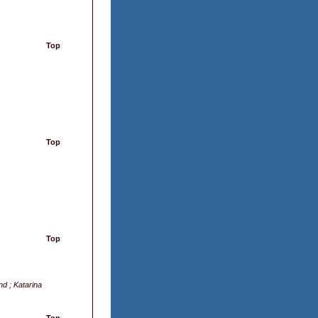
Top
Top
Top
d ; Katarina