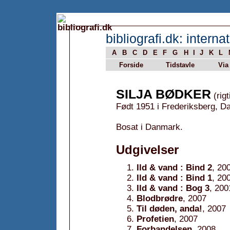
bibliografi.dk: internat
A
B
C
D
E
F
G
H
I
J
K
L
Forside
Tidstavle
Via
SILJA BØDKER
(rigt
Født 1951 i Frederiksberg, D
Bosat i Danmark.
Udgivelser
Ild & vand : Bind 2
, 20
Ild & vand : Bind 1
, 20
Ild & vand : Bog 3
, 200
Blodbrødre
, 2007
Til døden, anda!
, 2007
Profetien
, 2007
Forbandelsen
, 2008