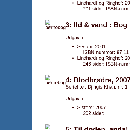
Lindhardt og Ringhof; 2
201 sider; ISBN-num
3: Ild & vand : Bog 
Udgaver:
Sesam; 2001.
ISBN-nummer: 87-11-
Lindhardt og Ringhof; 2
246 sider; ISBN-num
4: Blodbrødre, 200
Serietitel: Djingis Khan, nr. 1
Udgaver:
Sisters; 2007.
202 sider;
5: Til døden, anda!