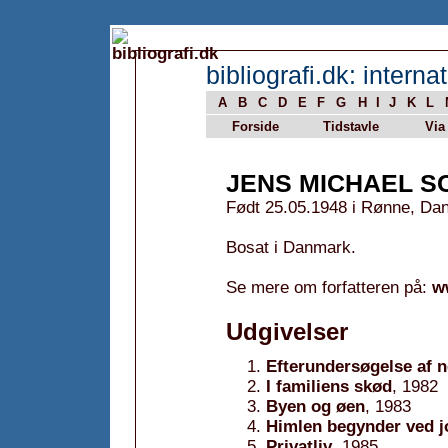
bibliografi.dk: internat
A
B
C
D
E
F
G
H
I
J
K
L
Forside
Tidstavle
Via
JENS MICHAEL S
Født 25.05.1948 i Rønne, Da
Bosat i Danmark.
Se mere om forfatteren på:
w
Udgivelser
Efterundersøgelse af n
I familiens skød
, 1982
Byen og øen
, 1983
Himlen begynder ved j
Privatliv
, 1985