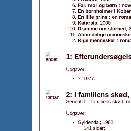
Far, mor og børn : nov
En bornholmer i Køben
En lille prins : en rom
Katarsis
, 2000
Drømme om storhed
, 
Almindelige menneske
Rige mennesker : rom
1: Efterundersøgels
Udgaver:
?; 1977.
2: I familiens skød,
Serietitel: I familiens skød, nr
Udgaver:
Gyldendal; 1982.
141 sider;