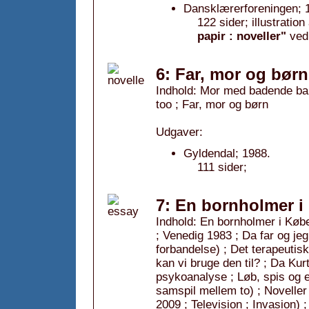
Dansklærerforeningen; 
122 sider; illustrati
papir : noveller"
ve
6: Far, mor og børn
Indhold: Mor med badende barn
too ; Far, mor og børn
Udgaver:
Gyldendal; 1988.
111 sider;
7: En bornholmer i
Indhold: En bornholmer i Købe
; Venedig 1983 ; Da far og je
forbandelse) ; Det terapeutis
kan vi bruge den til? ; Da Kurt
psykoanalyse ; Løb, spis og e
samspil mellem to) ; Novelle
2009 ; Television ; Invasion) 