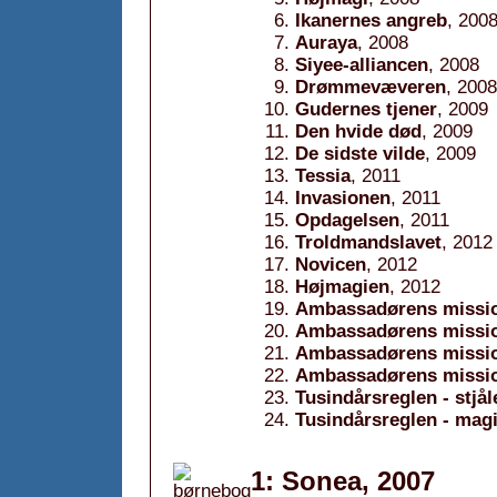
Ikanernes angreb
, 200
Auraya
, 2008
Siyee-alliancen
, 2008
Drømmevæveren
, 2008
Gudernes tjener
, 2009
Den hvide død
, 2009
De sidste vilde
, 2009
Tessia
, 2011
Invasionen
, 2011
Opdagelsen
, 2011
Troldmandslavet
, 2012
Novicen
, 2012
Højmagien
, 2012
Ambassadørens missio
Ambassadørens mission
Ambassadørens missio
Ambassadørens missio
Tusindårsreglen - stjå
Tusindårsreglen - mag
1: Sonea, 2007