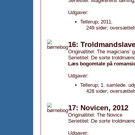
Serietitel: Magikerens lærling,
Udgaver:
Tellerup; 2011.
249 sider; oversættel
16: Troldmandslave
Originaltitel: The magicians' g
Serietitel: De sorte troldmænd
Læs bogomtale på romansi
Udgaver:
Tellerup; 1. samlede. ud
428 sider; oversættel
17: Novicen, 2012
Originaltitel: The Novice
Serietitel: De sorte troldmænd
Udgaver: