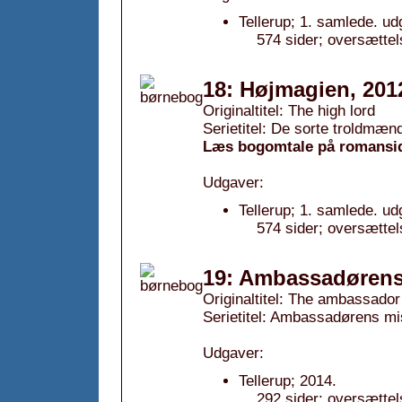
Tellerup; 1. samlede. ud
574 sider; oversættel
18: Højmagien, 201
Originaltitel: The high lord
Serietitel: De sorte troldmænd
Læs bogomtale på romansi
Udgaver:
Tellerup; 1. samlede. ud
574 sider; oversættel
19: Ambassadørens 
Originaltitel: The ambassador
Serietitel: Ambassadørens mis
Udgaver:
Tellerup; 2014.
292 sider; oversættel