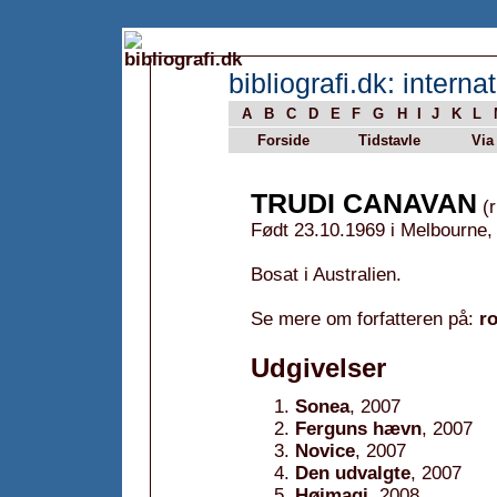
bibliografi.dk: internat
A
B
C
D
E
F
G
H
I
J
K
L
Forside
Tidstavle
Via
TRUDI CANAVAN
(r
Født 23.10.1969 i Melbourne, 
Bosat i Australien.
Se mere om forfatteren på:
r
Udgivelser
Sonea
, 2007
Ferguns hævn
, 2007
Novice
, 2007
Den udvalgte
, 2007
Højmagi
, 2008