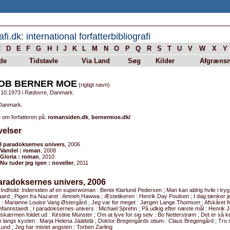
afi.dk: international forfatterbibliografi
C
D
E
F
G
H
I
J
K
L
M
N
O
P
Q
R
S
T
U
V
W
X
Y
de
Tidstavle
Via Land
Søg
Kilder
Afgrænsn
OB BERNER MOE
(rigtigt navn)
.10.1973 i Rødovre, Danmark.
 Danmark.
 om forfatteren på:
romansiden.dk
,
bernermoe.dk/
velser
I paradoksernes univers
, 2006
Vandel : roman
, 2008
Gloria : roman
, 2010
Nu tuder jeg igen : noveller
, 2011
paradoksernes univers, 2006
 Indhold: Indersiden af en superwoman : Bente Klarlund Pedersen ; Man kan aldrig hvile i tryg 
ard ; Pigen fra Nazaret : Amneh Hawwa ; Æstetikeren : Henrik Day Poulsen ; I dag tænker j
 : Marianne Louise Vang Østergård ; Jeg var for meget : Jørgen Lange Thomsen ; Afskåret fra
Mannstaedt ; I paradoksernes univers : Michael Sprehn ; På udkig efter næste mål : Henrik
skærmen foldet ud : Kirstine Münster ; Om at lyve for sig selv : Bo Netterstrøm ; Det er så ke
langs kysten : Marja Helena Jäättelä ; Doktor Bregengårds otium : Claus Bregengård ; Tro m
 Lund ; Jeg har mistet angsten : Torben Zarling