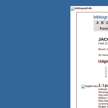
bibliogr
A
B
Forsi
JAC
Født 22
Bosat i
Se mere
Udgi
1: I 
Indhold:
Vesterga
mig selv
Maiken 
Med fald
svømme 
Birgitte