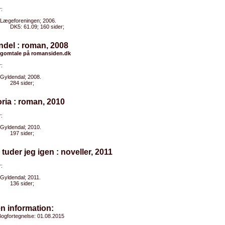
:
Lægeforeningen; 2006.
DK5: 61.09; 160 sider;
ndel : roman, 2008
gomtale på romansiden.dk
:
Gyldendal; 2008.
284 sider;
oria : roman, 2010
:
Gyldendal; 2010.
197 sider;
 tuder jeg igen : noveller, 2011
:
Gyldendal; 2011.
136 sider;
n information:
ogfortegnelse: 01.08.2015