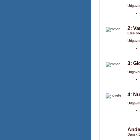
Udgaver
2: Va
Læs bo
Udgaver
3: Gl
Udgaver
4: Nu
Udgaver
Ande
Dansk B