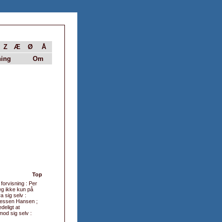
Z
Æ
Ø
Å
ing
Om
Top
forvisning : Per
eg ikke kun på
 sig selv :
 Jessen Hansen ;
deligt at
od sig selv :