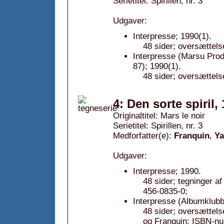
Serietitel: Spirillen, nr. 3
Udgaver:
Interpresse; 1990(1).
48 sider; oversættels
Interpresse (Marsu Pro
87); 1990(1).
48 sider; oversættels
4: Den sorte spiril,
Originaltitel: Mars le noir
Serietitel: Spirillen, nr. 3
Medforfatter(e):
Franquin
,
Y
Udgaver:
Interpresse; 1990.
48 sider; tegninger 
456-0835-0;
Interpresse (Albumklubb
48 sider; oversættels
og Franquin; ISBN-n