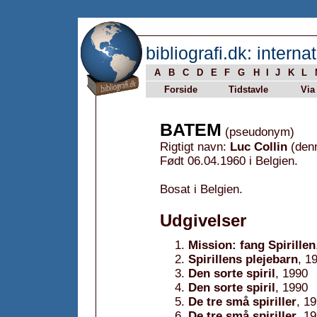
bibliografi.dk: internat
A
B
C
D
E
F
G
H
I
J
K
L
Forside
Tidstavle
Via
BATEM
(pseudonym)
Rigtigt navn:
Luc Collin
(denn
Født 06.04.1960 i Belgien.
Bosat i Belgien.
Udgivelser
Mission: fang Spirillen
Spirillens plejebarn
, 1
Den sorte spiril
, 1990
Den sorte spiril
, 1990
De tre små spiriller
, 1
De tre små spiriller
, 1