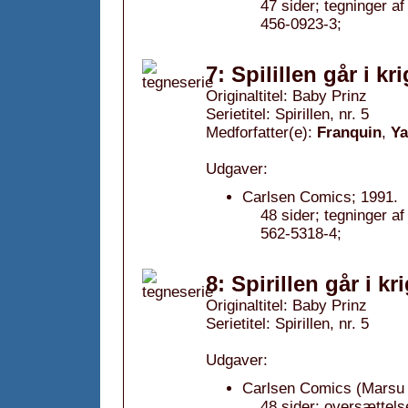
47 sider; tegninger 
456-0923-3;
7: Spilillen går i kr
Originaltitel: Baby Prinz
Serietitel: Spirillen, nr. 5
Medforfatter(e):
Franquin
,
Y
Udgaver:
Carlsen Comics; 1991.
48 sider; tegninger 
562-5318-4;
8: Spirillen går i kr
Originaltitel: Baby Prinz
Serietitel: Spirillen, nr. 5
Udgaver:
Carlsen Comics (Marsu 
48 sider; oversættels