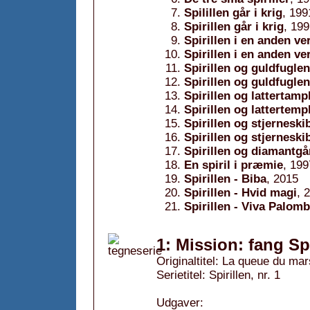
Spilillen går i krig
, 199
Spirillen går i krig
, 19
Spirillen i en anden ve
Spirillen i en anden ve
Spirillen og guldfuglen
Spirillen og guldfuglen
Spirillen og lattertamp
Spirillen og lattertemp
Spirillen og stjerneski
Spirillen og stjerneski
Spirillen og diamantg
En spiril i præmie
, 199
Spirillen - Biba
, 2015
Spirillen - Hvid magi
, 
Spirillen - Viva Palomb
1: Mission: fang Spi
Originaltitel: La queue du ma
Serietitel: Spirillen, nr. 1
Udgaver: