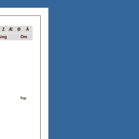
Z
Æ
Ø
Å
ing
Om
Top