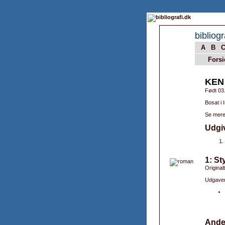
bibliogr
A
B
Forsi
KEN
Født 03
Bosat i I
Se mere
Udgi
1: St
Original
Udgaver
Ande