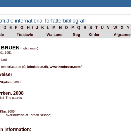
afi.dk: international forfatterbibliografi
C
D
E
F
G
H
I
J
K
L
M
N
O
P
Q
R
S
T
U
V
W
X
Y
de
Tidstavle
Via Land
Søg
Kilder
Afgrænsn
 BRUEN
(rigtigt navn)
.01.1951.
rland.
 om forfatteren på:
krimisiden.dk
,
www.kenbruen.com/
velser
Styrken
, 2008
yrken, 2008
titel: The guards
:
Klim; 2008.
oversættelse af Torben Nilsson;
n information: