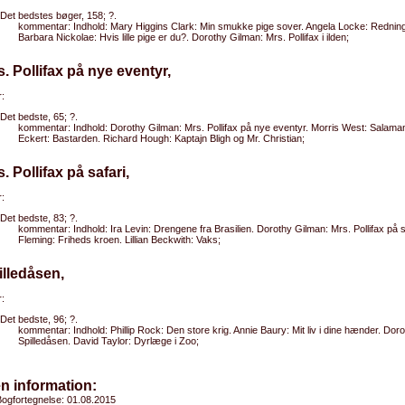
Det bedstes bøger, 158; ?.
kommentar: Indhold: Mary Higgins Clark: Min smukke pige sover. Angela Locke: Redni
Barbara Nickolae: Hvis lille pige er du?. Dorothy Gilman: Mrs. Pollifax i ilden;
s. Pollifax på nye eventyr,
:
Det bedste, 65; ?.
kommentar: Indhold: Dorothy Gilman: Mrs. Pollifax på nye eventyr. Morris West: Salaman
Eckert: Bastarden. Richard Hough: Kaptajn Bligh og Mr. Christian;
s. Pollifax på safari,
:
Det bedste, 83; ?.
kommentar: Indhold: Ira Levin: Drengene fra Brasilien. Dorothy Gilman: Mrs. Pollifax på 
Fleming: Friheds kroen. Lillian Beckwith: Vaks;
illedåsen,
:
Det bedste, 96; ?.
kommentar: Indhold: Phillip Rock: Den store krig. Annie Baury: Mit liv i dine hænder. Dor
Spilledåsen. David Taylor: Dyrlæge i Zoo;
n information:
ogfortegnelse: 01.08.2015