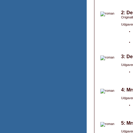
2: De
Original
Udgaver
3: De
Udgaver
4: Mr
Udgaver
5: Mrs
Udgaver