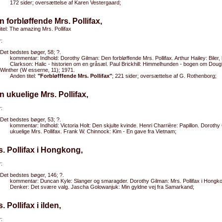
172 sider; oversættelse af Karen Vestergaard;
n forbløffende Mrs. Pollifax,
titel: The amazing Mrs. Pollifax
:
Det bedstes bøger, 58; ?.
kommentar: Indhold: Dorothy Gilman: Den forbløffende Mrs. Pollifax. Arthur Hailey: Biler, b
Clarkson: Halic - historien om en gråsæl. Paul Brickhill: Himmelhunden - bogen om Doug
Winther (W esserne, 11); 1971.
Anden titel:
"Forbløfffende Mrs. Pollifax"
; 221 sider; oversættelse af G. Rothenborg;
n ukuelige Mrs. Pollifax,
:
Det bedstes bøger, 53; ?.
kommentar: Indhold: Victoria Holt: Den skjulte kvinde. Henri Charrière: Papillon. Doroth
ukuelige Mrs. Pollifax. Frank W. Chinnock: Kim - En gave fra Vietnam;
s. Pollifax i Hongkong,
:
Det bedstes bøger, 146; ?.
kommentar: Duncan Kyle: Slanger og smaragder. Dorothy Gilman: Mrs. Pollifax i Hongk
Denker: Det svære valg. Jascha Golowanjuk: Min gyldne vej fra Samarkand;
. Pollifax i ilden,
: