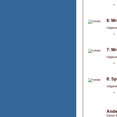
6: Mr
Udgaver
7: Mr
Udgaver
8: Sp
Udgaver
Ande
Dansk B