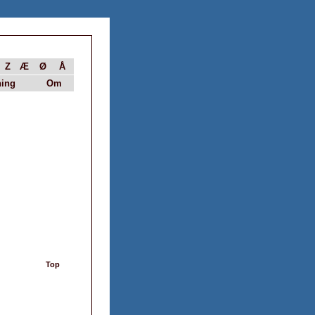
Z
Æ
Ø
Å
ing
Om
Top