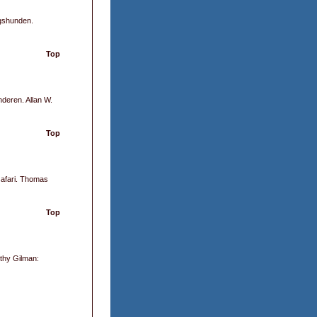
ngshunden.
Top
deren. Allan W.
Top
safari. Thomas
Top
othy Gilman: