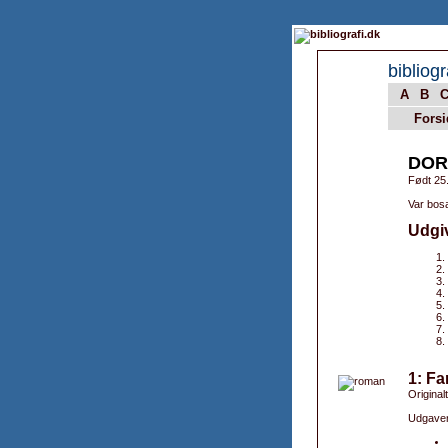
bibliogr
A
B
Forsi
DOR
Født 25
Var bosa
Udgi
1: Fa
Originalt
Udgaver