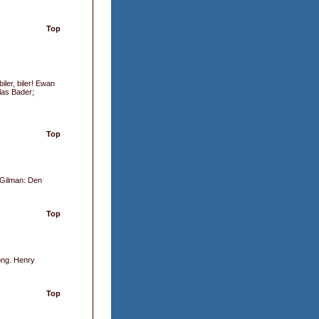
Top
iler, biler! Ewan
las Bader;
Top
y Gilman: Den
Top
ong. Henry
Top