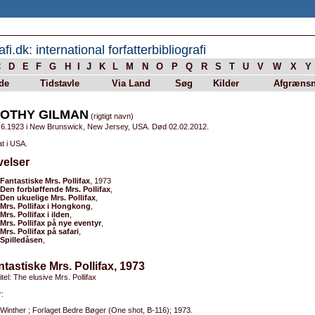
afi.dk: international forfatterbibliografi
C
D
E
F
G
H
I
J
K
L
M
N
O
P
Q
R
S
T
U
V
W
X
Y
de
Tidstavle
Via Land
Søg
Kilder
Afgrænsn
OTHY GILMAN
(rigtigt navn)
.6.1923 i New Brunswick, New Jersey, USA. Død 02.02.2012.
t i USA.
velser
Fantastiske Mrs. Pollifax
, 1973
Den forbløffende Mrs. Pollifax
,
Den ukuelige Mrs. Pollifax
,
Mrs. Pollifax i Hongkong
,
Mrs. Pollifax i ilden
,
Mrs. Pollifax på nye eventyr
,
Mrs. Pollifax på safari
,
Spilledåsen
,
ntastiske Mrs. Pollifax, 1973
itel: The elusive Mrs. Pollifax
:
Winther ; Forlaget Bedre Bøger (One shot, B-116); 1973.