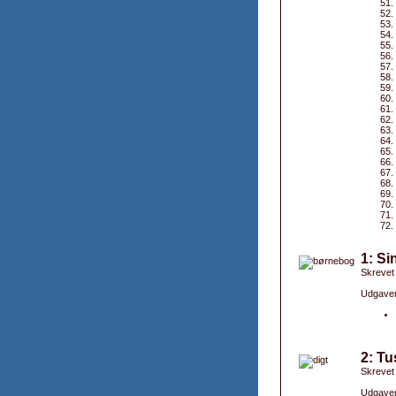
1: Si
Skrevet
Udgaver
2: T
Skrevet
Udgaver