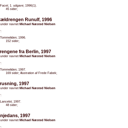
Facet; 1. udgave; 1996(1).
45 sider;
rældrengen Runulf, 1996
 under navnet
Michael Næsted Nielsen
:
Tommeliden; 1996.
152 sider;
rengene fra Berlin, 1997
 under navnet
Michael Næsted Nielsen
:
Tommeliden; 1997.
169 sider; illustration af Frede Fabek;
rusning, 1997
 under navnet
Michael Næsted Nielsen
:
Lancelot; 1997.
48 sider;
injedans, 1997
 under navnet
Michael Næsted Nielsen
: