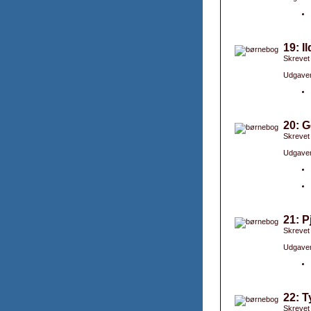
19: I
Skrevet
Udgaver
20: 
Skrevet
Udgaver
21: P
Skrevet
Udgaver
22: T
Skrevet