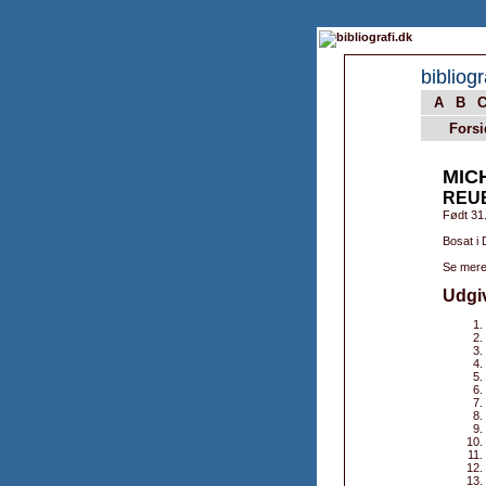
bibliogr
A
B
Forsi
MIC
REU
Født 31
Bosat i
Se mere
Udgi