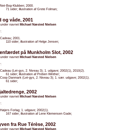
Net-Bog-Klubben; 2000.
71 sider; illustration af Grete Folman;
ld og våde, 2001
 under navnet
Michael Næsted Nielsen
:
Cadeau; 2001.
110 sider; illustration af Helge Jensen;
Genfærdet på Munkholm Slot, 2002
 under navnet
Michael Næsted Nielsen
:
Cadeau (Let-gys, 2. Niveau 3); 1. udgave; 2002(1), 2010(2).
61 sider; illustration af Preben Winther;
Coop Danmark (Let-gys, 2. Niveau 3); 1. sær. udgave; 2002(1).
61 sider;
jaltedrenge, 2002
 under navnet
Michael Næsted Nielsen
:
Højers Forlag; 1. udgave; 2002(1).
167 sider; illustration af Lene Klemensen Gade;
yven fra Rue Térèse, 2002
 under navnet
Michael Næsted Nielsen