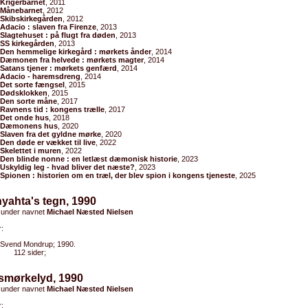
Krigerbarnet
, 2011
Månebarnet
, 2012
Skibskirkegården
, 2012
Adacio : slaven fra Firenze
, 2013
Slagtehuset : på flugt fra døden
, 2013
SS kirkegården
, 2013
Den hemmelige kirkegård : mørkets ånder
, 2014
Dæmonen fra helvede : mørkets magter
, 2014
Satans tjener : mørkets genfærd
, 2014
Adacio - haremsdreng
, 2014
Det sorte fængsel
, 2015
Dødsklokken
, 2015
Den sorte måne
, 2017
Ravnens tid : kongens trælle
, 2017
Det onde hus
, 2018
Dæmonens hus
, 2020
Slaven fra det gyldne mørke
, 2020
Den døde er vækket til live
, 2022
Skelettet i muren
, 2022
Den blinde nonne : en letlæst dæmonisk historie
, 2023
Uskyldig leg - hvad bliver det næste?
, 2023
Spionen : historien om en træl, der blev spion i kongens tjeneste
, 2025
nyahta's tegn, 1990
 under navnet
Michael Næsted Nielsen
:
Svend Mondrup; 1990.
112 sider;
usmørkelyd, 1990
 under navnet
Michael Næsted Nielsen
: