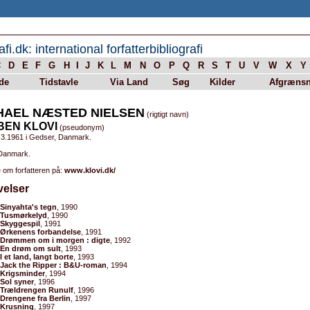
afi.dk: international forfatterbibliografi
C
D
E
F
G
H
I
J
K
L
M
N
O
P
Q
R
S
T
U
V
W
X
Y
de
Tidstavle
Via Land
Søg
Kilder
Afgrænsn
HAEL NÆSTED NIELSEN
(rigtigt navn)
BEN KLOVI
(pseudonym)
.3.1961 i Gedser, Danmark.
 Danmark.
 om forfatteren på:
www.klovi.dk/
velser
Sinyahta's tegn
, 1990
Tusmørkelyd
, 1990
Skyggespil
, 1991
Ørkenens forbandelse
, 1991
Drømmen om i morgen : digte
, 1992
En drøm om sult
, 1993
I et land, langt borte
, 1993
Jack the Ripper : B&U-roman
, 1994
Krigsminder
, 1994
Sol syner
, 1996
Trældrengen Runulf
, 1996
Drengene fra Berlin
, 1997
Krusning
, 1997