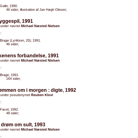
Gallo; 1990.
46 sider; illustration af Jan Høgh Olesen;
yggespil, 1991
 under navnet
Michael Næsted Nielsen
:
Brage (Lyrikken, 20); 1991.
46 sider;
kenens forbandelse, 1991
 under navnet
Michael Næsted Nielsen
:
Brage; 1991.
164 sider;
ømmen om i morgen : digte, 1992
 under pseudonymet
Reuben Klovi
:
Facet; 1992.
48 sider;
 drøm om sult, 1993
 under navnet
Michael Næsted Nielsen
: