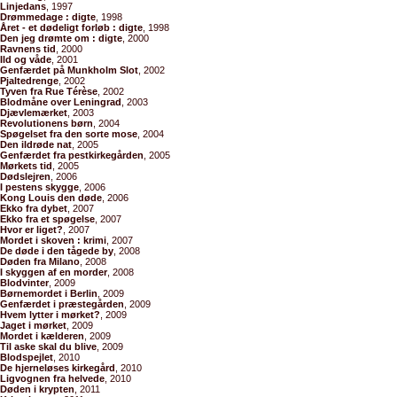
Linjedans
, 1997
Drømmedage : digte
, 1998
Året - et dødeligt forløb : digte
, 1998
Den jeg drømte om : digte
, 2000
Ravnens tid
, 2000
Ild og våde
, 2001
Genfærdet på Munkholm Slot
, 2002
Pjaltedrenge
, 2002
Tyven fra Rue Térèse
, 2002
Blodmåne over Leningrad
, 2003
Djævlemærket
, 2003
Revolutionens børn
, 2004
Spøgelset fra den sorte mose
, 2004
Den ildrøde nat
, 2005
Genfærdet fra pestkirkegården
, 2005
Mørkets tid
, 2005
Dødslejren
, 2006
I pestens skygge
, 2006
Kong Louis den døde
, 2006
Ekko fra dybet
, 2007
Ekko fra et spøgelse
, 2007
Hvor er liget?
, 2007
Mordet i skoven : krimi
, 2007
De døde i den tågede by
, 2008
Døden fra Milano
, 2008
I skyggen af en morder
, 2008
Blodvinter
, 2009
Børnemordet i Berlin
, 2009
Genfærdet i præstegården
, 2009
Hvem lytter i mørket?
, 2009
Jaget i mørket
, 2009
Mordet i kælderen
, 2009
Til aske skal du blive
, 2009
Blodspejlet
, 2010
De hjerneløses kirkegård
, 2010
Ligvognen fra helvede
, 2010
Døden i krypten
, 2011