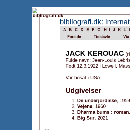
bibliografi.dk: internat
A
B
C
D
E
F
G
H
I
J
K
L
Forside
Tidstavle
Via
JACK KEROUAC
(r
Fulde navn: Jean-Louis Lebri
Født 12.3.1922 i Lowell, Mas
Var bosat i USA.
Udgivelser
De underjordiske
, 1959
Vejene
, 1960
Dharma bums : roman
Big Sur
, 2021