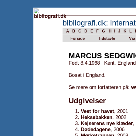
bibliografi.dk: internat
A
B
C
D
E
F
G
H
I
J
K
L
Forside
Tidstavle
Via
MARCUS SEDGWI
Født 8.4.1968 i Kent, England
Bosat i England.
Se mere om forfatteren på:
w
Udgivelser
Vest for havet
, 2001
Heksebakken
, 2002
Kejserens nye klæder
,
Dødedagene
, 2006
Mørketrappen
, 2008