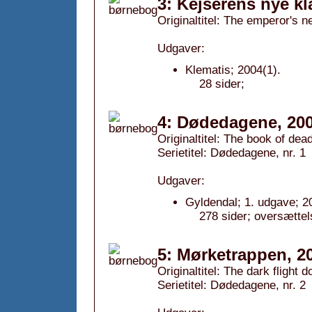
3: Kejserens nye k
Originaltitel: The emperor's n
Udgaver:
Klematis; 2004(1).
28 sider;
4: Dødedagene, 20
Originaltitel: The book of dea
Serietitel: Dødedagene, nr. 1
Udgaver:
Gyldendal; 1. udgave; 2
278 sider; oversættel
5: Mørketrappen, 2
Originaltitel: The dark flight 
Serietitel: Dødedagene, nr. 2