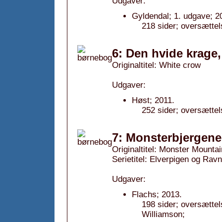
Udgaver:
Gyldendal; 1. udgave; 2
218 sider; oversættel
6: Den hvide krage,
Originaltitel: White crow
Udgaver:
Høst; 2011.
252 sider; oversætte
7: Monsterbjergene
Originaltitel: Monster Mounta
Serietitel: Elverpigen og Rav
Udgaver:
Flachs; 2013.
198 sider; oversættel
Williamson;