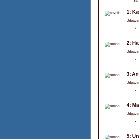
1: Kæ
Udgaver
2: Ha
Udgaver
3: A
Udgaver
4: Ma
Udgaver
5: Un