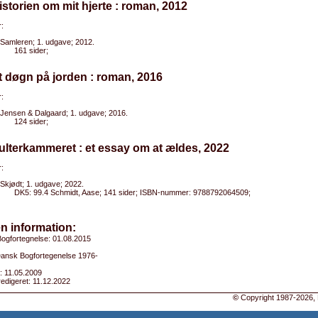
istorien om mit hjerte : roman, 2012
:
Samleren; 1. udgave; 2012.
161 sider;
t døgn på jorden : roman, 2016
:
Jensen & Dalgaard; 1. udgave; 2016.
124 sider;
ulterkammeret : et essay om at ældes, 2022
:
Skjødt; 1. udgave; 2022.
DK5: 99.4 Schmidt, Aase; 141 sider; ISBN-nummer: 9788792064509;
n information:
ogfortegnelse: 01.08.2015
 Dansk Bogfortegenelse 1976-
: 11.05.2009
edigeret: 11.12.2022
©
Copyright 1987-2026, 