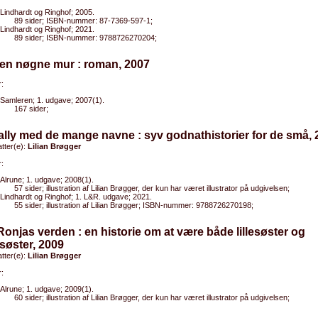
Lindhardt og Ringhof; 2005.
89 sider; ISBN-nummer: 87-7369-597-1;
Lindhardt og Ringhof; 2021.
89 sider; ISBN-nummer: 9788726270204;
Den nøgne mur : roman, 2007
:
Samleren; 1. udgave; 2007(1).
167 sider;
ally med de mange navne : syv godnathistorier for de små,
tter(e):
Lilian Brøgger
:
Alrune; 1. udgave; 2008(1).
57 sider; illustration af Lilian Brøgger, der kun har været illustrator på udgivelsen;
Lindhardt og Ringhof; 1. L&R. udgave; 2021.
55 sider; illustration af Lilian Brøgger; ISBN-nummer: 9788726270198;
 Ronjas verden : en historie om at være både lillesøster og
søster, 2009
tter(e):
Lilian Brøgger
:
Alrune; 1. udgave; 2009(1).
60 sider; illustration af Lilian Brøgger, der kun har været illustrator på udgivelsen;