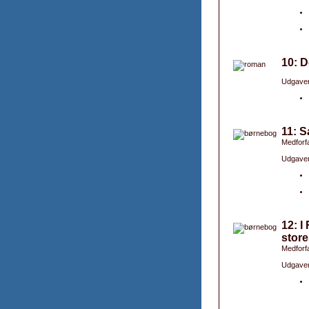
10: 
Udgaver
11: S
Medforfa
Udgaver
12: I
store
Medforfa
Udgaver