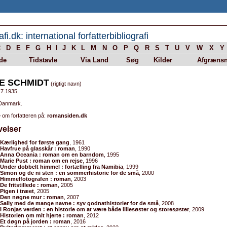
afi.dk: international forfatterbibliografi
C
D
E
F
G
H
I
J
K
L
M
N
O
P
Q
R
S
T
U
V
W
X
Y
de
Tidstavle
Via Land
Søg
Kilder
Afgrænsn
E SCHMIDT
(rigtigt navn)
.7.1935.
 Danmark.
 om forfatteren på:
romansiden.dk
velser
Kærlighed for første gang
, 1961
Havfrue på glasskår : roman
, 1990
Anna Oceania : roman om en barndom
, 1995
Marie Pust : roman om en rejse
, 1996
Under dobbelt himmel : fortælling fra Namibia
, 1999
Simon og de ni sten : en sommerhistorie for de små
, 2000
Himmelfotografen : roman
, 2003
De fritstillede : roman
, 2005
Pigen i træet
, 2005
Den nøgne mur : roman
, 2007
Sally med de mange navne : syv godnathistorier for de små
, 2008
I Ronjas verden : en historie om at være både lillesøster og storesøster
, 2009
Historien om mit hjerte : roman
, 2012
Et døgn på jorden : roman
, 2016