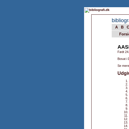
bibliogr
A
B
Forsi
AAS
Født 24
Bosat i
Se mere
Udgi