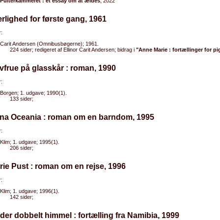
Pulterkammeret : et essay om at ældes
, 2022
rlighed for første gang, 1961
:
Carit Andersen (Omnibusbøgerne); 1961.
224 sider; redigeret af Ellinor Carit Andersen; bidrag i
"Anne Marie : fortællinger for pi
vfrue på glasskår : roman, 1990
:
Borgen; 1. udgave; 1990(1).
133 sider;
nna Oceania : roman om en barndom, 1995
:
Klim; 1. udgave; 1995(1).
206 sider;
rie Pust : roman om en rejse, 1996
:
Klim; 1. udgave; 1996(1).
142 sider;
der dobbelt himmel : fortælling fra Namibia, 1999