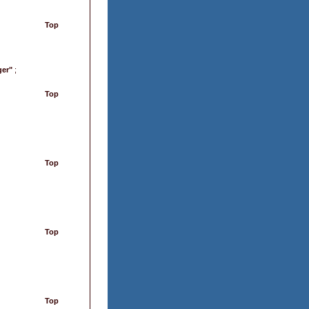
Top
ger"
;
Top
Top
Top
Top