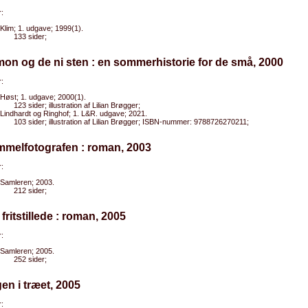
:
Klim; 1. udgave; 1999(1).
133 sider;
mon og de ni sten : en sommerhistorie for de små, 2000
:
Høst; 1. udgave; 2000(1).
123 sider; illustration af Lilian Brøgger;
Lindhardt og Ringhof; 1. L&R. udgave; 2021.
103 sider; illustration af Lilian Brøgger; ISBN-nummer: 9788726270211;
mmelfotografen : roman, 2003
:
Samleren; 2003.
212 sider;
 fritstillede : roman, 2005
:
Samleren; 2005.
252 sider;
gen i træet, 2005
: