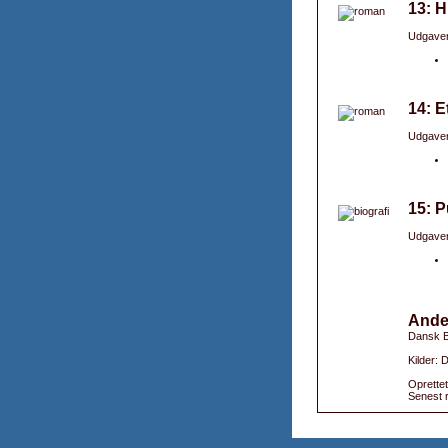
13: H
Udgaver
14: E
Udgaver
15: P
Udgaver
Ande
Dansk B
Kilder:
Oprettet
Senest r