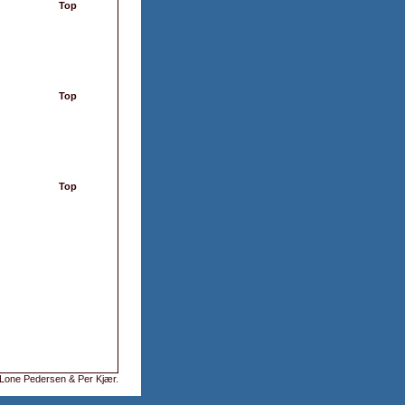
Top
Top
Top
Lone Pedersen & Per Kjær
.