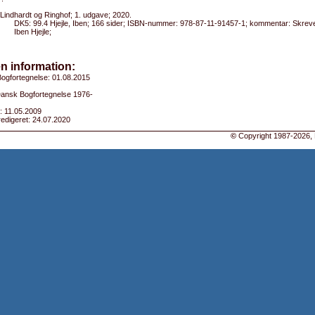
Lindhardt og Ringhof; 1. udgave; 2020.
DK5: 99.4 Hjejle, Iben; 166 sider; ISBN-nummer: 978-87-11-91457-1; kommentar: Skr
Iben Hjejle;
n information:
ogfortegnelse: 01.08.2015
 Dansk Bogfortegnelse 1976-
: 11.05.2009
edigeret: 24.07.2020
©
Copyright 1987-2026, 