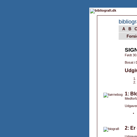
bibliogr
A
B
Forsi
SIG
Født 30
Bosat i
Udgi
1: Bl
Medforfa
Udgaver
2: Er
Udgaver