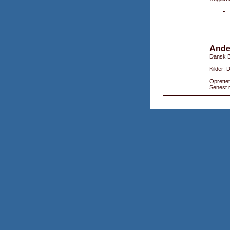
Ande
Dansk B
Kilder:
Oprettet
Senest r