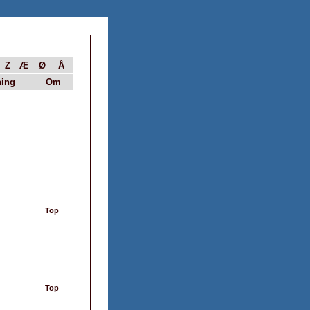
Z
Æ
Ø
Å
ing
Om
Top
Top