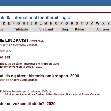
afi.dk: international forfatterbibliografi
C
D
E
F
G
H
I
J
K
L
M
N
O
P
Q
R
S
T
U
V
W
X
Y
de
Tidstavle
Via Land
Søg
Kilder
Afgrænsn
NE LINDKVIST
(rigtigt navn)
.4.1974 i Hareskovby, Danmark.
 Danmark.
velser
Blod, tis og tårer : historier om kroppen
, 2006
Er der en voksen til stede?
, 2020
od, tis og tårer : historier om kroppen, 2006
tter(e):
Anders Lund Madsen
:
Politikens børnebøger; 1. udgave; 2006(1).
86 sider; redigeret af Lea Carlsen & Pernille Wass; illustration af Troels Carlsen;
 der en voksen til stede?, 2020
: