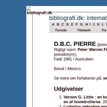
bibliografi.dk: internat
A
B
C
D
E
F
G
H
I
J
K
L
Forside
Tidstavle
Via
D.B.C. PIERRE
(pse
Rigtigt navn:
Peter Warren F
pseudonym).
Født 1961 i Australien.
Bosat i Mexico.
Se mere om forfatteren på:
w
Udgivelser
Vernon G. Little : en 
en af hovedrollerne
, 2
Ludmilas gebrokne en