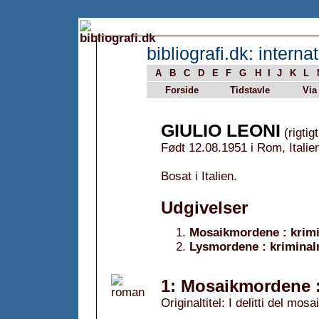
bibliografi.dk: internat
A
B
C
D
E
F
G
H
I
J
K
L
Forside
Tidstavle
Via
GIULIO LEONI
(rigtig
Født 12.08.1951 i Rom, Italie
Bosat i Italien.
Udgivelser
Mosaikmordene : krim
Lysmordene : krimina
1: Mosaikmordene :
Originaltitel: I delitti del mosa