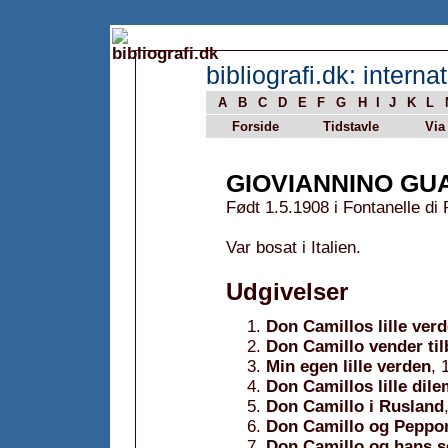
bibliografi.dk: internat
A
B
C
D
E
F
G
H
I
J
K
L
Forside
Tidstavle
Via
GIOVIANNINO GU
Født 1.5.1908 i Fontanelle di
Var bosat i Italien.
Udgivelser
Don Camillos lille ver
Don Camillo vender ti
Min egen lille verden
, 
Don Camillos lille dil
Don Camillo i Rusland
Don Camillo og Peppo
Don Camillo og hans so