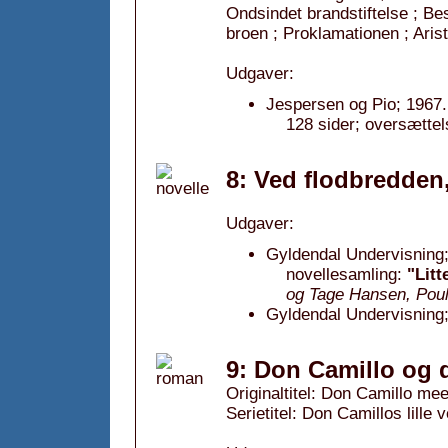
Ondsindet brandstiftelse ; Bes
broen ; Proklamationen ; Aris
Udgaver:
Jespersen og Pio; 1967.
128 sider; oversættel
8: Ved flodbredden
Udgaver:
Gyldendal Undervisning;
novellesamling:
"Litt
og Tage Hansen, Poul
Gyldendal Undervisning;
9: Don Camillo og d
Originaltitel: Don Camillo mee
Serietitel: Don Camillos lille v