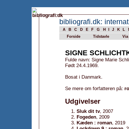
bibliografi.dk: internat
A
B
C
D
E
F
G
H
I
J
K
L
Forside
Tidstavle
Via
SIGNE SCHLICHT
Fulde navn: Signe Marie Schli
Født 24.4.1969.
Bosat i Danmark.
Se mere om forfatteren på:
r
Udgivelser
Sluk dit tv
, 2007
Fogeden
, 2009
Kæden : roman
, 2019
Lockdown 9 : roman
, 