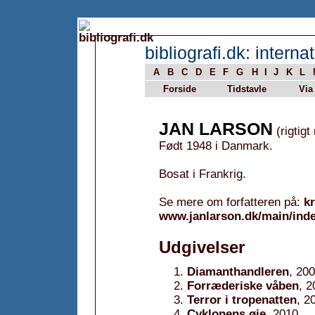
bibliografi.dk: internat
A
B
C
D
E
F
G
H
I
J
K
L
Forside
Tidstavle
Via
JAN LARSON
(rigtigt
Født 1948 i Danmark.
Bosat i Frankrig.
Se mere om forfatteren på:
k
www.janlarson.dk/main/ind
Udgivelser
Diamanthandleren
, 20
Forræderiske våben
, 2
Terror i tropenatten
, 2
Cyklonens øje
, 2010