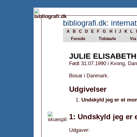
bibliografi.dk: internat
A
B
C
D
E
F
G
H
I
J
K
L
Forside
Tidstavle
Via
JULIE ELISABET
Født 31.07.1990 i Kvong, Da
Bosat i Danmark.
Udgivelser
Undskyld jeg er et mon
1: Undskyld jeg er 
Udgaver: