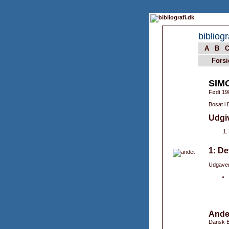
bibliogr
A
B
Forsi
SIMO
Født 19
Bosat i
Udgi
1: De
Udgaver
Ande
Dansk B