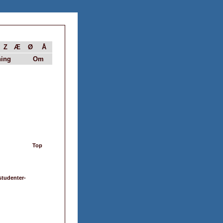
Z
Æ
Ø
Å
ing
Om
Top
studenter-