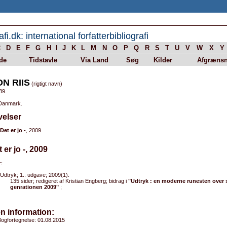
afi.dk: international forfatterbibliografi
C
D
E
F
G
H
I
J
K
L
M
N
O
P
Q
R
S
T
U
V
W
X
Y
de
Tidstavle
Via Land
Søg
Kilder
Afgrænsn
N RIIS
(rigtigt navn)
89.
 Danmark.
velser
Det er jo -
, 2009
t er jo -, 2009
:
Udtryk; 1.. udgave; 2009(1).
135 sider; redigeret af Kristian Engberg; bidrag i
"Udtryk : en moderne runesten over 
genrationen 2009"
;
n information:
ogfortegnelse: 01.08.2015