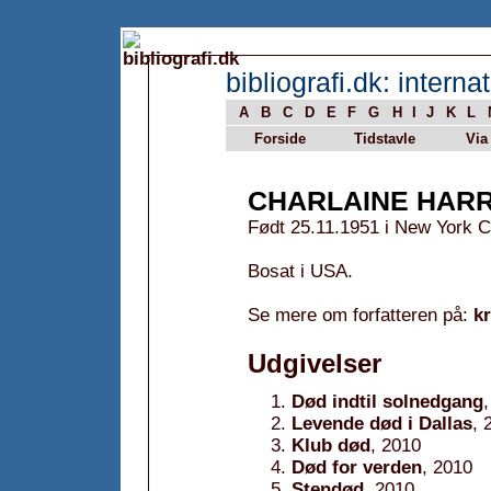
bibliografi.dk: internat
A
B
C
D
E
F
G
H
I
J
K
L
Forside
Tidstavle
Via
CHARLAINE HARR
Født 25.11.1951 i New York C
Bosat i USA.
Se mere om forfatteren på:
k
Udgivelser
Død indtil solnedgang
Levende død i Dallas
, 
Klub død
, 2010
Død for verden
, 2010
Stendød
, 2010