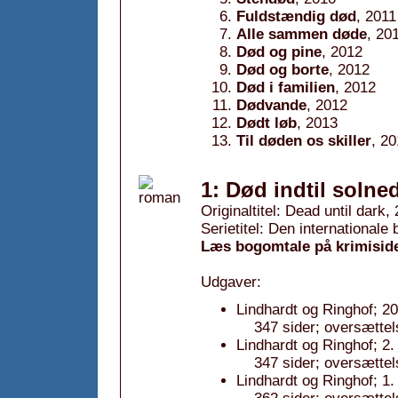
Fuldstændig død
, 2011
Alle sammen døde
, 20
Død og pine
, 2012
Død og borte
, 2012
Død i familien
, 2012
Dødvande
, 2012
Dødt løb
, 2013
Til døden os skiller
, 2
1: Død indtil solne
Originaltitel: Dead until dark,
Serietitel: Den internationale
Læs bogomtale på krimisid
Udgaver:
Lindhardt og Ringhof; 2
347 sider; oversættel
Lindhardt og Ringhof; 2.
347 sider; oversættel
Lindhardt og Ringhof; 1