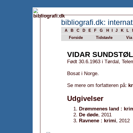
bibliografi.dk: internat
A
B
C
D
E
F
G
H
I
J
K
L
Forside
Tidstavle
Via
VIDAR SUNDSTØL
Født 30.6.1963 i Tørdal, Tel
Bosat i Norge.
Se mere om forfatteren på:
k
Udgivelser
Drømmenes land : kri
De døde
, 2011
Ravnene : krimi
, 2012