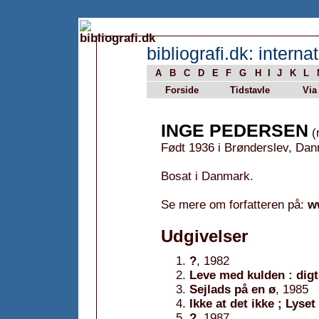
bibliografi.dk: internat
A
B
C
D
E
F
G
H
I
J
K
L
Forside
Tidstavle
Via
INGE PEDERSEN
(r
Født 1936 i Brønderslev, Da
Bosat i Danmark.
Se mere om forfatteren på:
w
Udgivelser
?
, 1982
Leve med kulden : digt
Sejlads på en ø
, 1985
Ikke at det ikke ; Lys
?
, 1987