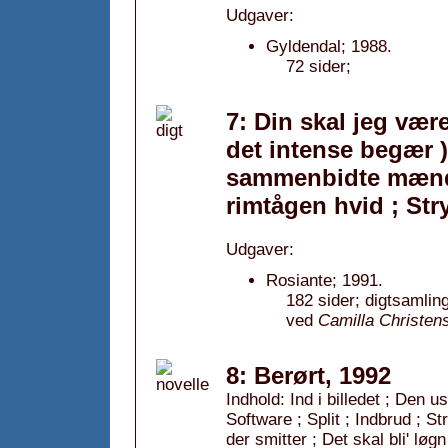
Udgaver:
Gyldendal; 1988.
72 sider;
7: Din skal jeg vær
det intense begær )
sammenbidte mænd i
rimtågen hvid ; Str
Udgaver:
Rosiante; 1991.
182 sider; digtsamlin
ved
Camilla Christen
8: Berørt, 1992
Indhold: Ind i billedet ; Den u
Software ; Split ; Indbrud ; St
der smitter ; Det skal bli' løgn