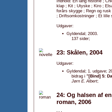
Indhold: En lang historie ; Chi
klap ; Kit ; Utyske ; Kiro ; El
forårs skygge ; Regn og rusk
; Driftsomkostninger ; Et lille
Udgaver:
Gyldendal; 2003.
137 sider;
23: Skålen, 2004
Udgaver:
Gyldendal; 1. udgave; 2
bidrag i
"[Bind] 5: D
Jørn E. Albert
;
24: Og halsen af en
roman, 2006