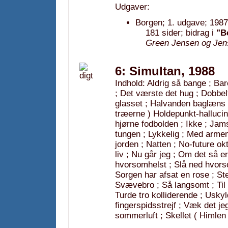
Udgaver:
Borgen; 1. udgave; 1987
181 sider; bidrag i
"B
Green Jensen og Jen
6: Simultan, 1988
Indhold: Aldrig så bange ; Ba
; Det værste det hug ; Dobbe
glasset ; Halvanden baglæns 
træerne ) Holdepunkt-halluci
hjørne fodbolden ; Ikke ; Ja
tungen ; Lykkelig ; Med arme
jorden ; Natten ; No-future o
liv ; Nu går jeg ; Om det så e
hvorsomhelst ; Slå ned hvors
Sorgen har afsat en rose ; S
Svævebro ; Så langsomt ; Til i
Turde tro kolliderende ; Uskyl
fingerspidsstrejf ; Væk det j
sommerluft ; Skellet ( Himlen 