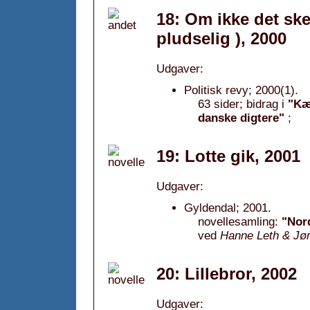
18: Om ikke det ske
pludselig ), 2000
Udgaver:
Politisk revy; 2000(1).
63 sider; bidrag i
"Kæ
danske digtere"
;
19: Lotte gik, 2001
Udgaver:
Gyldendal; 2001.
novellesamling:
"Nord
ved
Hanne Leth & Jør
20: LiIlebror, 2002
Udgaver: