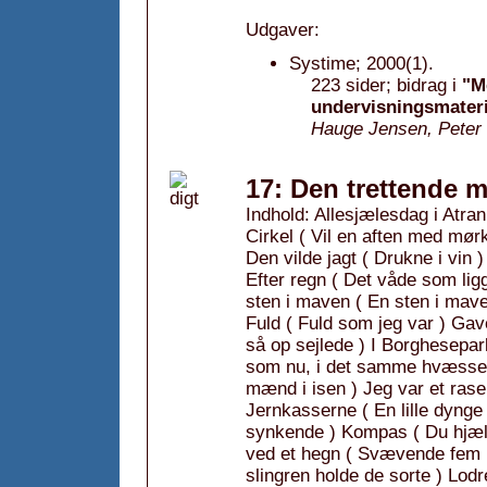
Udgaver:
Systime; 2000(1).
223 sider; bidrag i
"M
undervisningsmater
Hauge Jensen, Peter 
17: Den trettende 
Indhold: Allesjælesdag i Atrani
Cirkel ( Vil en aften med mø
Den vilde jagt ( Drukne i vin
Efter regn ( Det våde som lig
sten i maven ( En sten i mave
Fuld ( Fuld som jeg var ) Gav
så op sejlede ) I Borghesepar
som nu, i det samme hvæssed
mænd i isen ) Jeg var et rase
Jernkasserne ( En lille dynge f
synkende ) Kompas ( Du hjælp
ved et hegn ( Svævende fem m
slingren holde de sorte ) Lodr