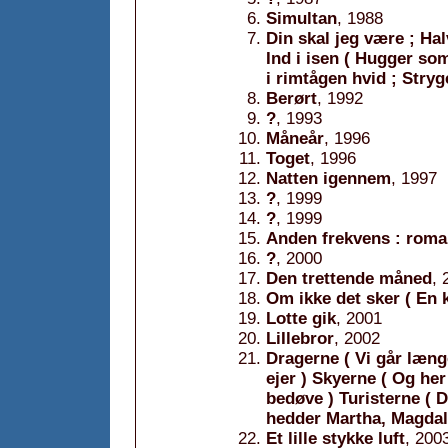
Simultan
, 1988
Din skal jeg være ; Ha
Ind i isen ( Hugger s
i rimtågen hvid ; Stryg
Berørt
, 1992
?
, 1993
Måneår
, 1996
Toget
, 1996
Natten igennem
, 1997
?
, 1999
?
, 1999
Anden frekvens : rom
?
, 2000
Den trettende måned
, 
Om ikke det sker ( En 
Lotte gik
, 2001
LiIlebror
, 2002
Dragerne ( Vi går læng
ejer ) Skyerne ( Og he
bedøve ) Turisterne ( 
hedder Martha, Magdale
Et lille stykke luft
, 200