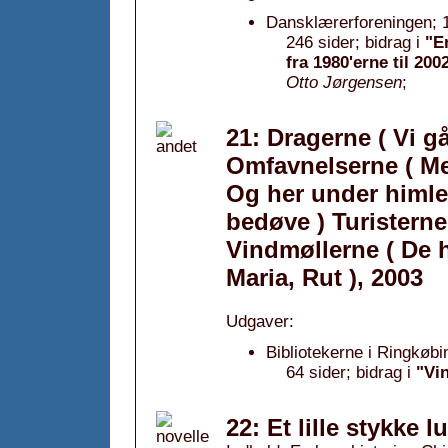
Dansklærerforeningen; 1
246 sider; bidrag i
"E
fra 1980'erne til 200
Otto Jørgensen
;
21: Dragerne ( Vi g
Omfavnelserne ( Men
Og her under himle
bedøve ) Turisterne
Vindmøllerne ( De 
Maria, Rut ), 2003
Udgaver:
Bibliotekerne i Ringkøbi
64 sider; bidrag i
"Vin
22: Et lille stykke l