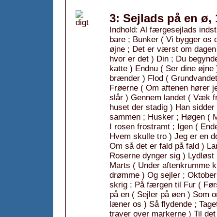
3: Sejlads på en ø,
Indhold: Al færgesejlads indsti
bare ; Bunker ( Vi bygger os 
øjne ; Det er værst om dagen
hvor er det ) Din ; Du begynder
katte ) Endnu ( Ser dine øjne 
brænder ) Flod ( Grundvandet s
Frøerne ( Om aftenen hører je
slår ) Gennem landet ( Væk f
huset der stadig ) Han sidder
sammen ; Husker ; Høgen ( M
I rosen frostramt ; Igen ( Ende
Hvem skulle tro ) Jeg er en 
Om så det er fald på fald ) La
Roserne dynger sig ) Lydløst 
Marts ( Under aftenkrumme ku
drømme ) Og sejler ; Oktober 
skrig ; På færgen til Fur ( Før
på en ( Sejler på øen ) Som 
læner os ) Så flydende ; Tage
traver over markerne ) Til det