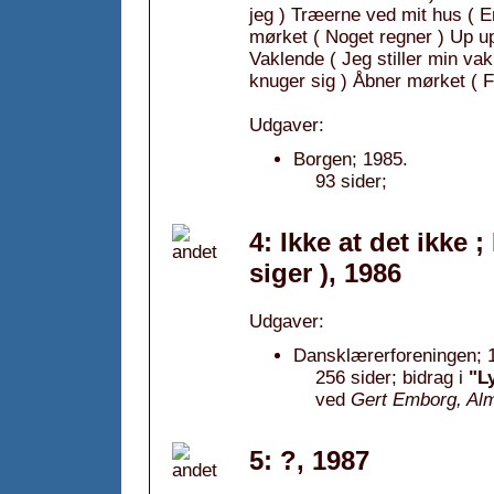
jeg ) Træerne ved mit hus ( E
mørket ( Noget regner ) Up u
Vaklende ( Jeg stiller min va
knuger sig ) Åbner mørket ( F
Udgaver:
Borgen; 1985.
93 sider;
4: Ikke at det ikke
siger ), 1986
Udgaver:
Dansklærerforeningen; 
256 sider; bidrag i
"L
ved
Gert Emborg, Al
5: ?, 1987