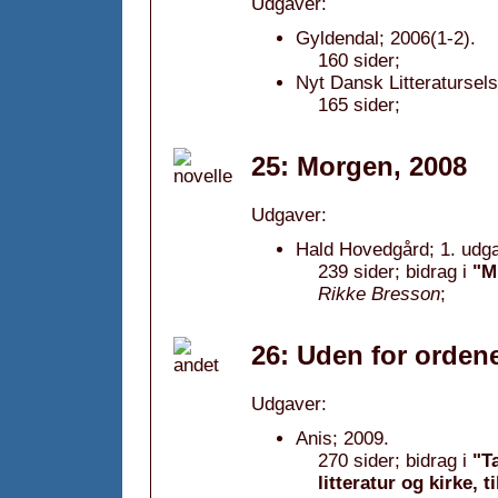
Udgaver:
Gyldendal; 2006(1-2).
160 sider;
Nyt Dansk Litteratursels
165 sider;
25: Morgen, 2008
Udgaver:
Hald Hovedgård; 1. udga
239 sider; bidrag i
"M
Rikke Bresson
;
26: Uden for orden
Udgaver:
Anis; 2009.
270 sider; bidrag i
"Ta
litteratur og kirke,