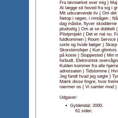
Fra løvmørket over mig ) Maj
At lægge sit hoved fra sig i g
Mit udsvævende liv ( Om det 
Netop i røgen, i rimtågen ; Nå
dag måske, flyver skodderne 
pludselig ) Om at se dobbelt (
Pilotprojekt ( Det er nat nu. F
fuldkommen ) Room Service ( A
sorte og hvide bølger ) Skarp l
Skorstensfejer ( Kun glimtvis
på koste ) Stoppested ( Min m
forbudt. Elektronisk overvågn
Kulden kommer fra alle hjørn
adressaten ) Tidslomme ( Hvilk
Jeg fandt hvad jeg søgte ) Ty
Mærk disse fingre, hvor frem
nærmer os ( Vi samler mod )
Udgaver:
Gyldendal; 2000.
61 sider;