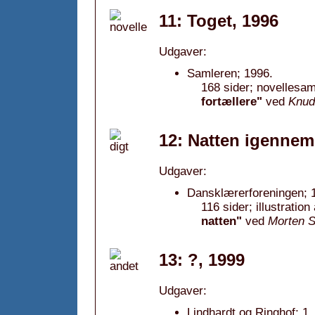
11: Toget, 1996
Udgaver:
Samleren; 1996.
168 sider; novellesam
fortællere"
ved
Knud
12: Natten igennem
Udgaver:
Dansklærerforeningen; 
116 sider; illustratio
natten"
ved
Morten S
13: ?, 1999
Udgaver:
Lindhardt og Ringhof; 1.