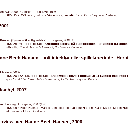
:
Ansvar 2000 ; Centrum; 1. udgave; 1997.
DK5: 15.2; 224 sider; bidrag i
"Ansvar og værdier"
ved
Per Thygesen Poulsen
;
 2001
:
Børsen (Børsen Offentlig ledelse); 1. udgave; 2001(1).
DK5: 35; 261 sider; bidrag i
"Offentlig ledelse på dagsordenen : erfaringer fra topche
offentlige"
ved
Steen Hildebrandt, Kurt Klaudi Klausen
;
nne Bech Hansen : politidirektør eller spillelærerinde i Hern
:
Etzetera; 2007.
DK5: 30.172; 188 sider; bidrag i
"Det synlige bevis : portræt af 11 kvinder med mod t
spor"
ved
Else Marie Juhl Thomsen og Birthe Rosengaard Knudsen
;
ksehyl, 2007
:
Aschehoug; 1. udgave; 2007(1-2).
DK5: 99.4 Bech Hansen, Hanne; 245 sider; foto af Tine Harden, Klaus Møller, Martin Hø
interviewet af Tine Bendixen;
nterview med Hanne Bech Hansen, 2008