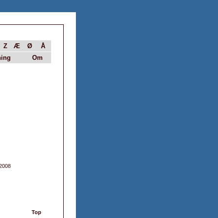
Z
Æ
Ø
Å
ing
Om
 2008
Top