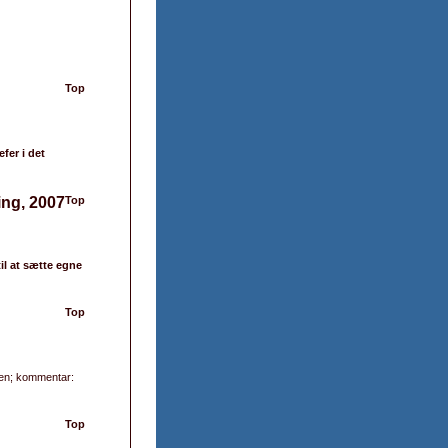
Top
fer i det
ing, 2007
Top
il at sætte egne
Top
ien; kommentar:
Top