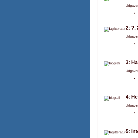
Udgaver
2: ?,
Udgaver
3: Ha
Udgaver
4: He
Udgaver
5: I