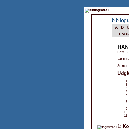
bibliogr
A
B
Forsi
HAN
Født 16
Var bos
Se mere
Udgi
1: Ko