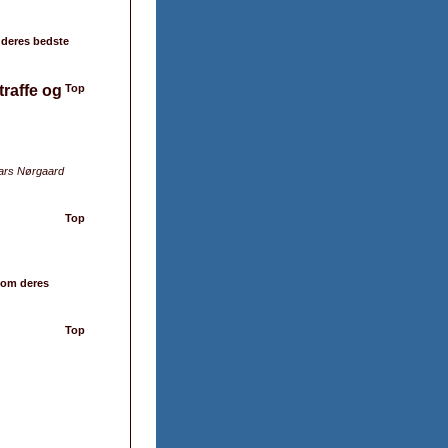
 deres bedste
raffe og
Top
ars Nørgaard
Top
r om deres
Top