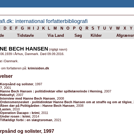
afi.dk: international forfatterbibliografi
C
D
E
F
G
H
I
J
K
L
M
N
O
P
Q
R
S
T
U
V
W
X
Y
de
Tidstavle
Via Land
Søg
Kilder
Afgrænsn
NE BECH HANSEN
(rigtigt navn)
.06.1939 i Århus, Danmark. Død 09.09.2016.
at i Danmark.
 om forfatteren på:
krimisiden.dk
velser
Korpsånd og solister
, 1997
?
, 2001
Hanne Bech Hansen : politidirektør eller spillelærerinde i Herning
, 2007
Heksehyl
, 2007
Interview med Hanne Bech Hansen
, 2008
Ordensmennesket - politidirektør Hanne Bech Hansen om at straffe og om at tilgive
,
Åben dør på Politigården : Hanne Bech Hansen
, 2008
Lasten
, 2010
Operation Dacapo : krimi
, 2011
Under rosen : krimi
, 2014
Tilfældigt forbi : en slægtsroman
, 2021
rpsånd og solister, 1997