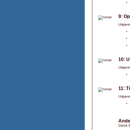
9: Op
Udgaver
10: U
Udgaver
11: T
Udgaver
Ande
Dansk B