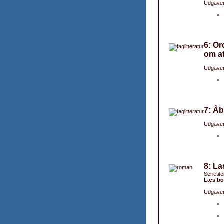
Udgaver
6: Or
om at
Udgaver
7: Åb
Udgaver
8: La
Serietit
Læs bo
Udgaver