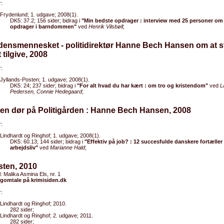
:
Frydenlund; 1. udgave; 2008(1).
DK5: 37.2; 156 sider; bidrag i
"Min bedste opdrager : interview med 25 personer om
opdrager i barndommen"
ved
Henrik Vilsbøll
;
densmennesket - politidirektør Hanne Bech Hansen om at st
 tilgive, 2008
:
Jyllands-Posten; 1. udgave; 2008(1).
DK5: 24; 237 sider; bidrag i
"For alt hvad du har kært : om tro og kristendom"
ved
L
Pedersen, Connie Hedegaard
;
en dør på Politigården : Hanne Bech Hansen, 2008
:
Lindhardt og Ringhof; 1. udgave; 2008(1).
DK5: 60.13; 144 sider; bidrag i
"Effektiv på job? : 12 succesfulde danskere fortælle
arbejdsliv"
ved
Marianne Hald
;
sten, 2010
el: Malika Asmina Els, nr. 1
gomtale på krimisiden.dk
:
Lindhardt og Ringhof; 2010.
282 sider;
Lindhardt og Ringhof; 2. udgave; 2011.
282 sider;