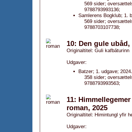
569 sider; oversætt
9788793993136;
Samlerens Bogklub; 1. b
569 sider; oversætt
9788703107738;
10: Den gule ubåd,
Originaltitel: Guli kafbáturinn
Udgaver:
Batzer; 1. udgave; 2024
358 sider; oversætt
9788793993563;
11: Himmellegemer 
roman, 2025
Originaltitel: Himintungl yfir 
Udgaver: