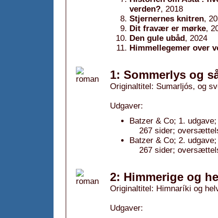
verden?
, 2018
Stjernernes knitren
, 2
Dit fravær er mørke
, 2
Den gule ubåd
, 2024
Himmellegemer over ve
1: Sommerlys og s
Originaltitel: Sumarljós, og s
Udgaver:
Batzer & Co; 1. udgave;
267 sider; oversættel
Batzer & Co; 2. udgave;
267 sider; oversættel
2: Himmerige og he
Originaltitel: Himnaríki og helv
Udgaver: