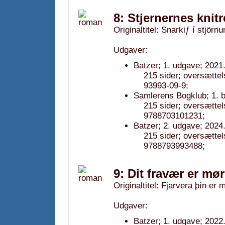
8: Stjernernes knit
Originaltitel: Snarkiƒ í stjörn
Udgaver:
Batzer; 1. udgave; 2021
215 sider; oversætte
93993-09-9;
Samlerens Bogklub; 1. b
215 sider; oversætt
9788703101231;
Batzer; 2. udgave; 2024
215 sider; oversætt
9788793993488;
9: Dit fravær er mø
Originaltitel: Fjarvera þín er 
Udgaver:
Batzer; 1. udgave; 2022