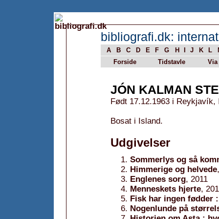
bibliografi.dk: internat
A
B
C
D
E
F
G
H
I
J
K
L
Forside
Tidstavle
Via
JÓN KALMAN ST
Født 17.12.1963 i Reykjavík, 
Bosat i Island.
Udgivelser
Sommerlys og så komm
Himmerige og helvede
Englenes sorg
, 2011
Menneskets hjerte
, 20
Fisk har ingen fødder 
Nogenlunde på størrels
Historien om Asta : hv