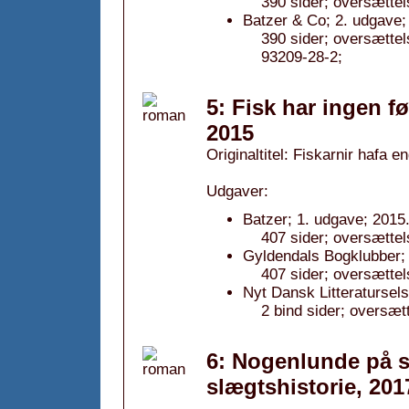
390 sider; oversætte
Batzer & Co; 2. udgave;
390 sider; oversætte
93209-28-2;
5: Fisk har ingen f
2015
Originaltitel: Fiskarnir hafa e
Udgaver:
Batzer; 1. udgave; 2015
407 sider; oversætte
Gyldendals Bogklubber; 
407 sider; oversætte
Nyt Dansk Litteratursel
2 bind sider; oversæ
6: Nogenlunde på s
slægtshistorie, 201