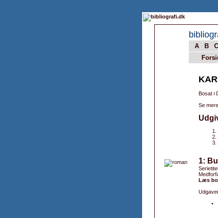
bibliogr
A
B
Forsi
KAR
Bosat i
Se mere
Udgi
1: Bu
Serietit
Medforfa
Læs bo
Udgaver