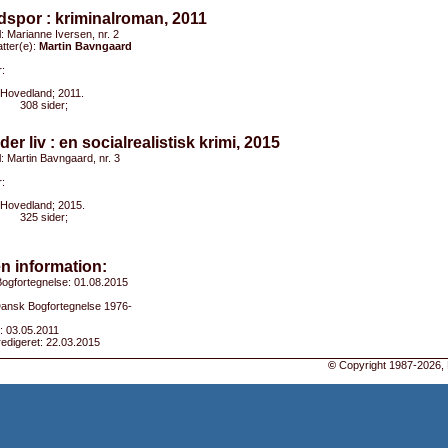
ldspor : kriminalroman, 2011
el: Marianne Iversen, nr. 2
tter(e):
Martin Bavngaard
:
Hovedland; 2011.
308 sider;
der liv : en socialrealistisk krimi, 2015
el: Martin Bavngaard, nr. 3
:
Hovedland; 2015.
325 sider;
n information:
ogfortegnelse: 01.08.2015
 Dansk Bogfortegnelse 1976-
: 03.05.2011
edigeret: 22.03.2015
©
Copyright 1987-2026, 