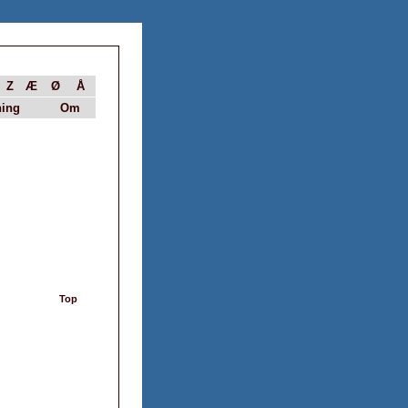
Z
Æ
Ø
Å
ing
Om
Top