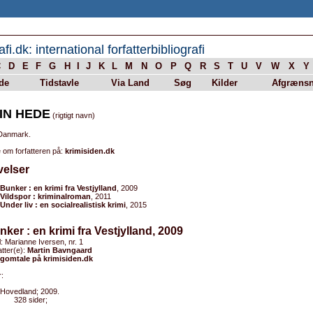
afi.dk: international forfatterbibliografi
C
D
E
F
G
H
I
J
K
L
M
N
O
P
Q
R
S
T
U
V
W
X
Y
de
Tidstavle
Via Land
Søg
Kilder
Afgrænsn
IN HEDE
(rigtigt navn)
 Danmark.
 om forfatteren på:
krimisiden.dk
velser
Bunker : en krimi fra Vestjylland
, 2009
Vildspor : kriminalroman
, 2011
Under liv : en socialrealistisk krimi
, 2015
nker : en krimi fra Vestjylland, 2009
el: Marianne Iversen, nr. 1
tter(e):
Martin Bavngaard
gomtale på krimisiden.dk
:
Hovedland; 2009.
328 sider;