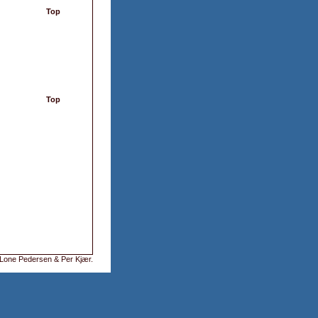
Top
Top
Lone Pedersen & Per Kjær
.