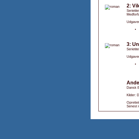
2: Vi
Serietit
Medforfa
Udgaver
3: Un
Serietit
Udgaver
Ande
Dansk B
Kilder:
Oprettet
Senest r