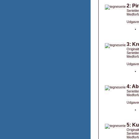
2: Pi
Serietite
Medforfa
Udgaver
3: Kr
Original
Serietite
Medforfa
Udgaver
4: Ab
Serietite
Medforfa
Udgaver
5: K
Original
Serietite
Medforfa