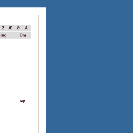
Z
Æ
Ø
Å
ing
Om
Top