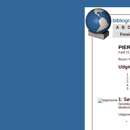
bibliogr
A
B
Forsi
PIE
Født 21.
Bosat i 
Udgi
1: Sø
Serietite
Medforfa
Udgaver