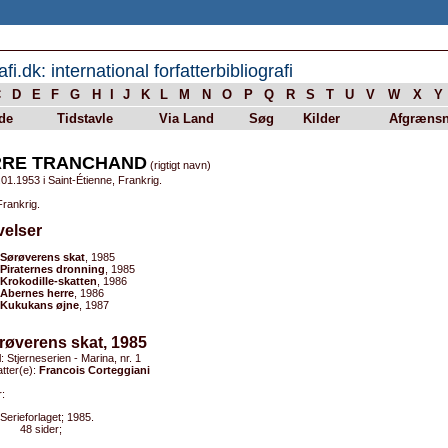
afi.dk: international forfatterbibliografi
C
D
E
F
G
H
I
J
K
L
M
N
O
P
Q
R
S
T
U
V
W
X
Y
de
Tidstavle
Via Land
Søg
Kilder
Afgrænsn
RRE TRANCHAND
(rigtigt navn)
01.1953 i Saint-Étienne, Frankrig.
Frankrig.
velser
Sørøverens skat
, 1985
Piraternes dronning
, 1985
Krokodille-skatten
, 1986
Abernes herre
, 1986
Kukukans øjne
, 1987
røverens skat, 1985
l: Stjerneserien - Marina, nr. 1
tter(e):
Francois Corteggiani
:
Serieforlaget; 1985.
48 sider;