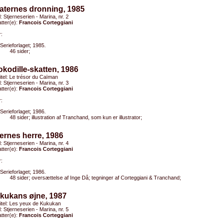
raternes dronning, 1985
l: Stjerneserien - Marina, nr. 2
tter(e):
Francois Corteggiani
:
Serieforlaget; 1985.
46 sider;
okodille-skatten, 1986
titel: Le trésor du Caïman
l: Stjerneserien - Marina, nr. 3
tter(e):
Francois Corteggiani
:
Serieforlaget; 1986.
48 sider; illustration af Tranchand, som kun er illustrator;
ernes herre, 1986
l: Stjerneserien - Marina, nr. 4
tter(e):
Francois Corteggiani
:
Serieforlaget; 1986.
48 sider; oversættelse af Inge Då; tegninger af Corteggiani & Tranchand;
ukukans øjne, 1987
titel: Les yeux de Kukukan
l: Stjerneserien - Marina, nr. 5
tter(e):
Francois Corteggiani