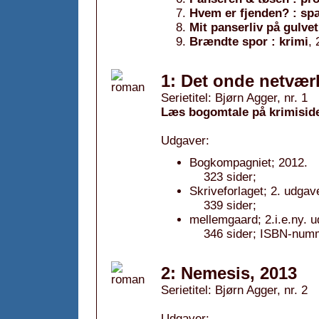
Hvem er fjenden? : sp
Mit panserliv på gulvet
Brændte spor : krimi
,
1: Det onde netvær
Serietitel: Bjørn Agger, nr. 1
Læs bogomtale på krimisid
Udgaver:
Bogkompagniet; 2012.
323 sider;
Skriveforlaget; 2. udgav
339 sider;
mellemgaard; 2.i.e.ny. 
346 sider; ISBN-num
2: Nemesis, 2013
Serietitel: Bjørn Agger, nr. 2
Udgaver: