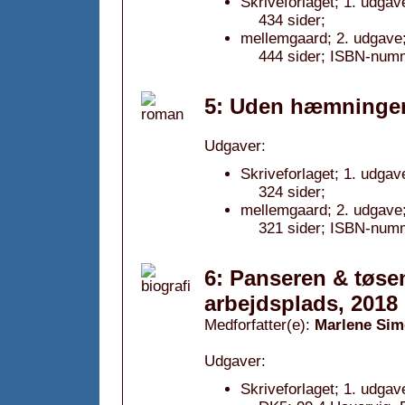
Skriveforlaget; 1. udgav
434 sider;
mellemgaard; 2. udgave
444 sider; ISBN-num
5: Uden hæmninger
Udgaver:
Skriveforlaget; 1. udgav
324 sider;
mellemgaard; 2. udgave
321 sider; ISBN-num
6: Panseren & tøsen
arbejdsplads, 2018
Medforfatter(e):
Marlene Sim
Udgaver:
Skriveforlaget; 1. udgav