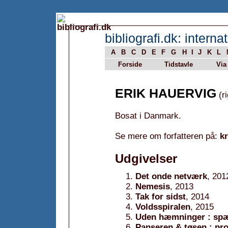
bibliografi.dk: internat
A
B
C
D
E
F
G
H
I
J
K
L
Forside
Tidstavle
Via
ERIK HAUERVIG
(ri
Bosat i Danmark.
Se mere om forfatteren på:
k
Udgivelser
Det onde netværk
, 201
Nemesis
, 2013
Tak for sidst
, 2014
Voldsspiralen
, 2015
Uden hæmninger : spæ
Panseren & tøsen : pro