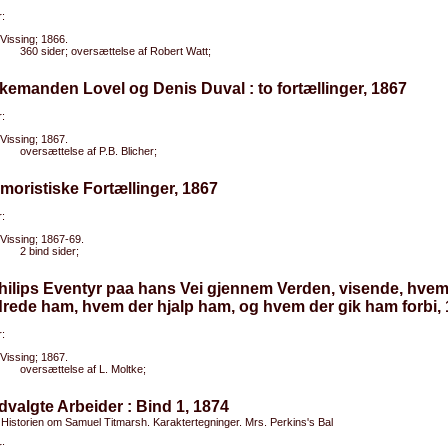
:
Vissing; 1866.
360 sider; oversættelse af Robert Watt;
kemanden Lovel og Denis Duval : to fortællinger, 1867
:
Vissing; 1867.
oversættelse af P.B. Blicher;
moristiske Fortællinger, 1867
:
Vissing; 1867-69.
2 bind sider;
hilips Eventyr paa hans Vei gjennem Verden, visende, hvem
rede ham, hvem der hjalp ham, og hvem der gik ham forbi,
:
Vissing; 1867.
oversættelse af L. Moltke;
dvalgte Arbeider : Bind 1, 1874
 Historien om Samuel Titmarsh. Karaktertegninger. Mrs. Perkins's Bal
: