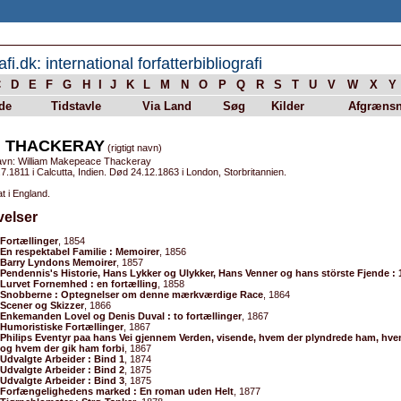
afi.dk: international forfatterbibliografi
C
D
E
F
G
H
I
J
K
L
M
N
O
P
Q
R
S
T
U
V
W
X
Y
de
Tidstavle
Via Land
Søg
Kilder
Afgrænsn
. THACKERAY
(rigtigt navn)
avn: William Makepeace Thackeray
7.1811 i Calcutta, Indien. Død 24.12.1863 i London, Storbritannien.
t i England.
velser
Fortællinger
, 1854
En respektabel Familie : Memoirer
, 1856
Barry Lyndons Memoirer
, 1857
Pendennis's Historie, Hans Lykker og Ulykker, Hans Venner og hans störste Fjende : 1
Lurvet Fornemhed : en fortælling
, 1858
Snobberne : Optegnelser om denne mærkværdige Race
, 1864
Scener og Skizzer
, 1866
Enkemanden Lovel og Denis Duval : to fortællinger
, 1867
Humoristiske Fortællinger
, 1867
Philips Eventyr paa hans Vei gjennem Verden, visende, hvem der plyndrede ham, hve
og hvem der gik ham forbi
, 1867
Udvalgte Arbeider : Bind 1
, 1874
Udvalgte Arbeider : Bind 2
, 1875
Udvalgte Arbeider : Bind 3
, 1875
Forfængelighedens marked : En roman uden Helt
, 1877