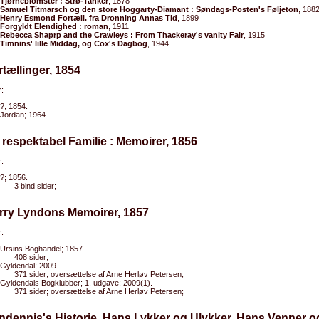
Tjørneblomster : Strø-Tanker
, 1878
Samuel Titmarsch og den store Hoggarty-Diamant : Søndags-Posten's Føljeton
, 188
Henry Esmond Fortæll. fra Dronning Annas Tid
, 1899
Forgyldt Elendighed : roman
, 1911
Rebecca Shaprp and the Crawleys : From Thackeray's vanity Fair
, 1915
Timnins' lille Middag, og Cox's Dagbog
, 1944
rtællinger, 1854
:
?; 1854.
Jordan; 1964.
 respektabel Familie : Memoirer, 1856
:
?; 1856.
3 bind sider;
arry Lyndons Memoirer, 1857
:
Ursins Boghandel; 1857.
408 sider;
Gyldendal; 2009.
371 sider; oversættelse af Arne Herløv Petersen;
Gyldendals Bogklubber; 1. udgave; 2009(1).
371 sider; oversættelse af Arne Herløv Petersen;
ndennis's Historie, Hans Lykker og Ulykker, Hans Venner 