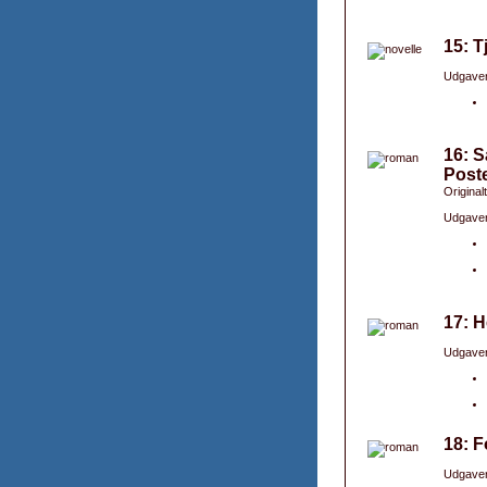
15: T
Udgaver
16: 
Poste
Original
Udgaver
17: H
Udgaver
18: F
Udgaver