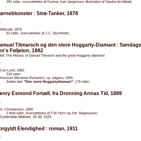
281 sider; oversættelse af Gunnar Juel Jørgensen; illustration af Sandra Archibald;
jørneblomster : Strø-Tanker, 1878
:
Wätzold; 1878.
62 sider; oversættelse af J.C. Stochholm;
Samuel Titmarsch og den store Hoggarty-Diamant : Søndags
n's Føljeton, 1882
titel: The History of Samuel Titmarsh and the great Hoggarty diamond
:
Carl Lund; 1882.
319 sider;
Horisont (Berømte Romaner); ny. udgave; 1956.
Anden titel:
"Den store Hoggartydiamant"
; 179 sider;
enry Esmond Fortæll. fra Dronning Annas Tid, 1899
:
A. Christiansen; 1899.
2 bind sider; oversættelse af F.W. Horn og Joh. Magnussen;
Gyldendals Bibliotek, 35-36; 1929.
orgyldt Elendighed : roman, 1911
: