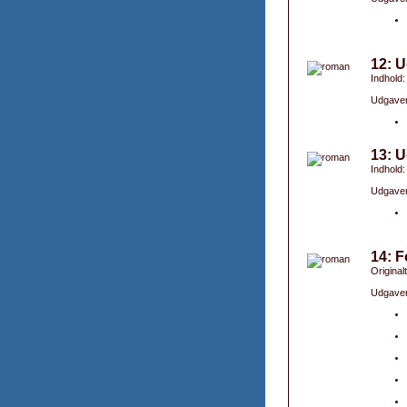
12: U
Indhold:
Udgaver
13: U
Indhold
Udgaver
14: 
Originalt
Udgaver