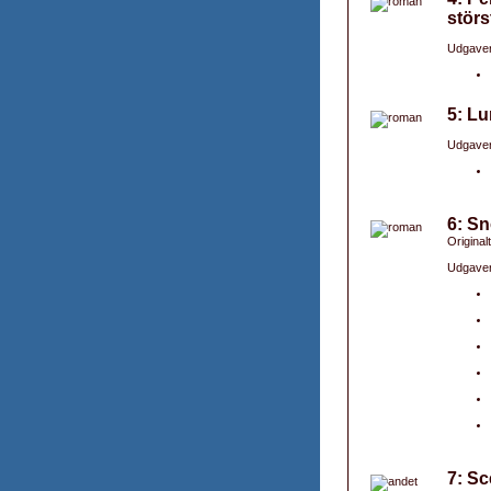
störs
Udgaver
5: Lu
Udgaver
6: S
Original
Udgaver
7: Sc