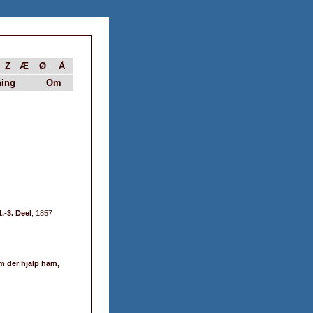
Z
Æ
Ø
Å
ing
Om
.-3. Deel
, 1857
m der hjalp ham,