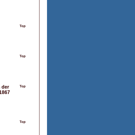
Top
Top
 der
Top
 1867
Top