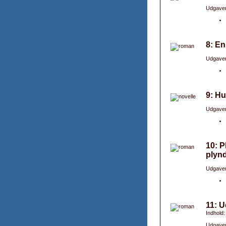
Udgaver
8: En
Udgaver
9: Hu
Udgaver
10: P
plynd
Udgaver
11: U
Indhold:
Udgaver