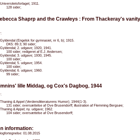
Universitetsforlaget; 1911.
128 sider;
ebecca Shaprp and the Crawleys : From Thackeray's vanity 
:
Gyldendal (Engelsk for gymnasiet, nr 6, b); 1915.
DK5: 89.3; 90 sider;
Gyldendal; 2. udgave; 1920, 1941.
100 sider; redigeret af E.J. Andersen;
Gyldendal; 3. udgave; 1930, 1945.
100 sider;
Gyldendal; 5. udgave; 1954.
100 sider;
Gyldendal; 6. udgave; 1960.
99 sider;
imnins' lille Middag, og Cox's Dagbog, 1944
:
Thaning & Appel (Verdenslitteraturens Humor); 1944(1-3).
131 sider; oversættelse af Ove Brusendorff; illustration af Flemming Bergsøe;
Thaning & Appel; ny. udgave; 1962.
104 sider; oversættelse af Ove Brusendorff;
n information:
ogfortegnelse: 01.08.2015