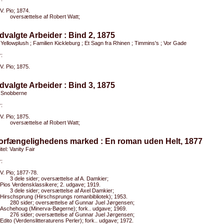
V. Pio; 1874.
oversættelse af Robert Watt;
dvalgte Arbeider : Bind 2, 1875
 Yellowplush ; Familien Kickleburg ; Et Sagn fra Rhinen ; Timmins's ; Vor Gade
:
V. Pio; 1875.
dvalgte Arbeider : Bind 3, 1875
: Snobberne
:
V. Pio; 1875.
oversættelse af Robert Watt;
Forfængelighedens marked : En roman uden Helt, 1877
itel: Vanity Fair
:
V. Pio; 1877-78.
3 dele sider; oversættelse af A. Damkier;
Pios Verdensklassikere; 2. udgave; 1919.
3 dele sider; oversættelse af Axel Damkier;
Hirschsprung (Hirschsprungs romanbibliotek); 1953.
280 sider; oversættelse af Gunnar Juel Jørgensen;
Aschehoug (Minerva-Bøgerne); fork.. udgave; 1969.
276 sider; oversættelse af Gunnar Juel Jørgensen;
Edito (Verdenslitteraturens Perler); fork.. udgave; 1972.