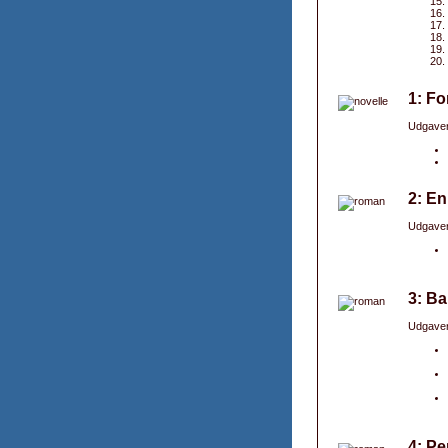
1: Fo
Udgaver
2: En
Udgaver
3: B
Udgaver
4: Pe