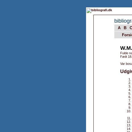
bibliogr
A
B
Forsi
W.M
Fulde n
Født 18.
Var bosa
Udgi