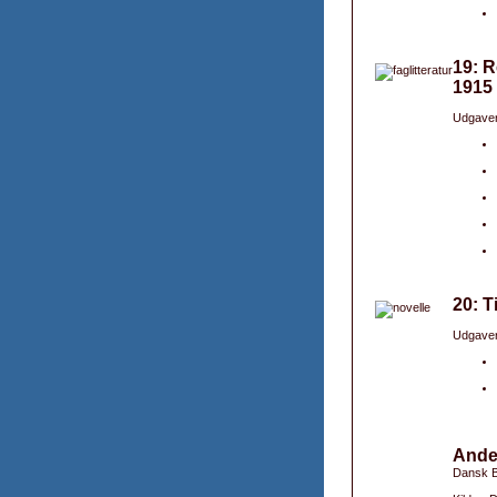
19: R
1915
Udgaver
20: T
Udgaver
Ande
Dansk B