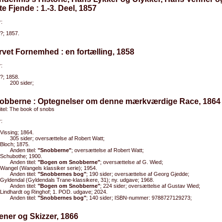
te Fjende : 1.-3. Deel, 1857
:
?; 1857.
rvet Fornemhed : en fortælling, 1858
:
?; 1858.
200 sider;
nobberne : Optegnelser om denne mærkværdige Race, 1864
titel: The book of snobs
:
Vissing; 1864.
305 sider; oversættelse af Robert Watt;
Bloch; 1875.
Anden titel:
"Snobberne"
; oversættelse af Robert Watt;
Schubothe; 1900.
Anden titel:
"Bogen om Snobberne"
; oversættelse af G. Wied;
Wangel (Wangels klassiker serie); 1954.
Anden titel:
"Snobbernes bog"
; 190 sider; oversættelse af Georg Gjedde;
Gyldendal (Gyldendals Trane-klassikere, 31); ny. udgave; 1968.
Anden titel:
"Bogen om Snobberne"
; 224 sider; oversættelse af Gustav Wied;
Lindhardt og Ringhof; 1. POD. udgave; 2024.
Anden titel:
"Snobbernes bog"
; 140 sider; ISBN-nummer: 9788727129273;
ener og Skizzer, 1866