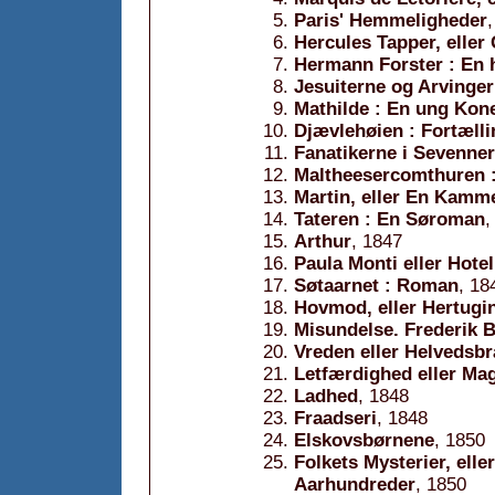
Paris' Hemmeligheder
Hercules Tapper, eller
Hermann Forster : En h
Jesuiterne og Arvinger
Mathilde : En ung Kon
Djævlehøien : Fortælli
Fanatikerne i Sevenne
Maltheesercomthuren 
Martin, eller En Kamm
Tateren : En Søroman
,
Arthur
, 1847
Paula Monti eller Hote
Søtaarnet : Roman
, 18
Hovmod, eller Hertugi
Misundelse. Frederik B
Vreden eller Helvedsb
Letfærdighed eller Ma
Ladhed
, 1848
Fraadseri
, 1848
Elskovsbørnene
, 1850
Folkets Mysterier, elle
Aarhundreder
, 1850