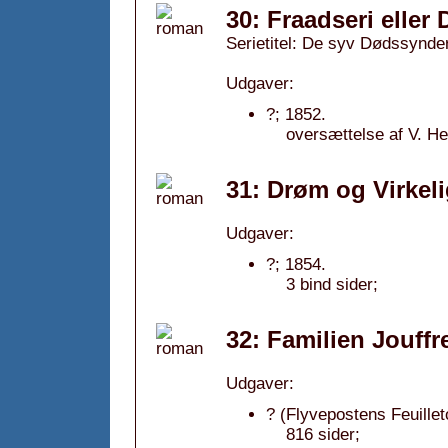
30: Fraadseri eller 
Serietitel: De syv Dødssynder
Udgaver:
?; 1852.
oversættelse af V. H
31: Drøm og Virkel
Udgaver:
?; 1854.
3 bind sider;
32: Familien Jouff
Udgaver:
? (Flyvepostens Feuillet
816 sider;