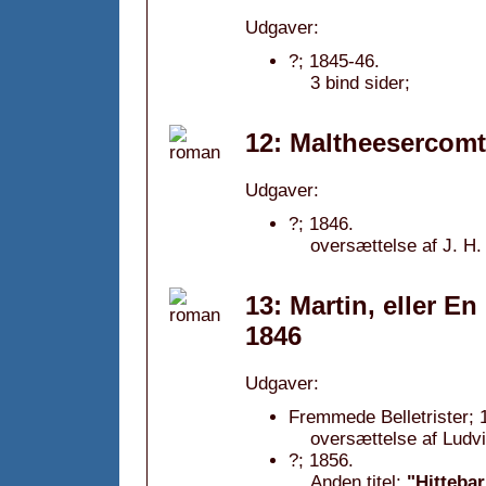
Udgaver:
?; 1845-46.
3 bind sider;
12: Maltheesercom
Udgaver:
?; 1846.
oversættelse af J. H.
13: Martin, eller E
1846
Udgaver:
Fremmede Belletrister; 
oversættelse af Ludv
?; 1856.
Anden titel:
"Hitteba