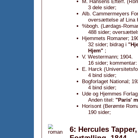
M. Hansens Efterf. (Ro
3 dele sider;
Alb. Cammermeyers For
oversættelse af Lina 
%bogh. (Lørdags-Roman
488 sider; oversættel
Hjemmets Romaner; 19
32 sider; bidrag i
"Hj
Hjem"
;
V. Westermann; 1904.
16 sider; kommentar: 
E. Harck (Universitetsf
4 bind sider;
Bogforlaget National; 19
4 bind sider;
Ude og Hjemmes Forlag
Anden titel:
"Paris' m
Horisont (Berømte Roman
190 sider;
6: Hercules Tapper,
Fortælling, 1844