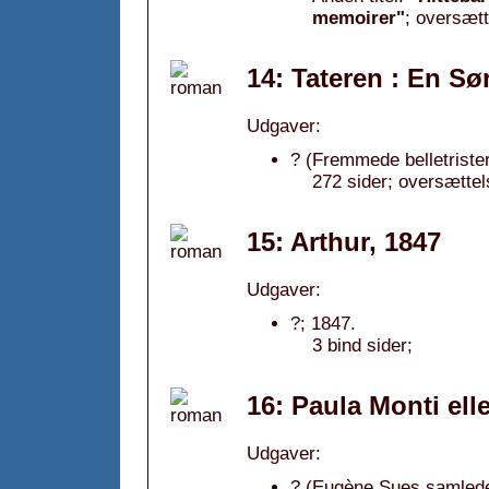
memoirer"
; oversætt
14: Tateren : En S
Udgaver:
? (Fremmede belletrister
272 sider; oversættel
15: Arthur, 1847
Udgaver:
?; 1847.
3 bind sider;
16: Paula Monti ell
Udgaver:
? (Eugène Sues samlede 