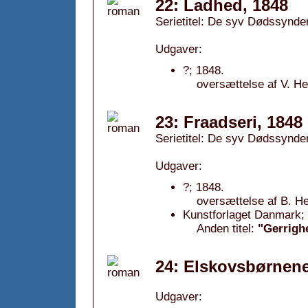
22: Ladhed, 1848
Serietitel: De syv Dødssynder
Udgaver:
?; 1848.
oversættelse af V. H
23: Fraadseri, 1848
Serietitel: De syv Dødssynder
Udgaver:
?; 1848.
oversættelse af B. H
Kunstforlaget Danmark;
Anden titel:
"Gerrigh
24: Elskovsbørnene
Udgaver: