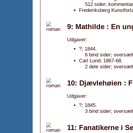
512 sider; kommentar:
Frederiksberg Kunstforl
9: Mathilde : En u
Udgaver:
?; 1844.
6 bind sider; oversæt
Carl Lund; 1867-68.
2 dele sider; oversæt
10: Djævlehøien : F
Udgaver:
?; 1845.
3 bind sider; oversæt
11: Fanatikerne i S