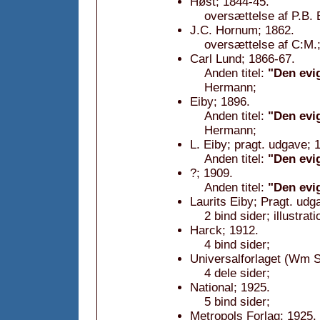
Høst; 1844-45.
oversættelse af P.B. 
J.C. Hornum; 1862.
oversættelse af C:M.
Carl Lund; 1866-67.
Anden titel:
"Den evi
Hermann;
Eiby; 1896.
Anden titel:
"Den evi
Hermann;
L. Eiby; pragt. udgave; 
Anden titel:
"Den evi
?; 1909.
Anden titel:
"Den evi
Laurits Eiby; Pragt. udg
2 bind sider; illustrat
Harck; 1912.
4 bind sider;
Universalforlaget (Wm 
4 dele sider;
National; 1925.
5 bind sider;
Metropols Forlag; 1925.