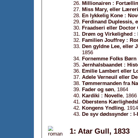
Millionairen : Fortælli
Miss Mary, eller Lære
En lykkelig Kone : Nov
Ferdinand Duplessis, 
Fraadseri eller Doctor 
Drøm og Virkelighed 
Familien Jouffrey : R
Den gyldne Lee, eller 
1856
Fornemme Folks Børn
Jernhalsbaandet : Hist
Emilie Lambert eller L
Adele Verneuil eller De
Tømmermanden fra Na
Fader og søn
, 1864
Kardiki : Novelle
, 1866
Oberstens Kærlighedsh
Kongens Yndling
, 1914
De syv dødssynder : I-
1: Atar Gull, 1833