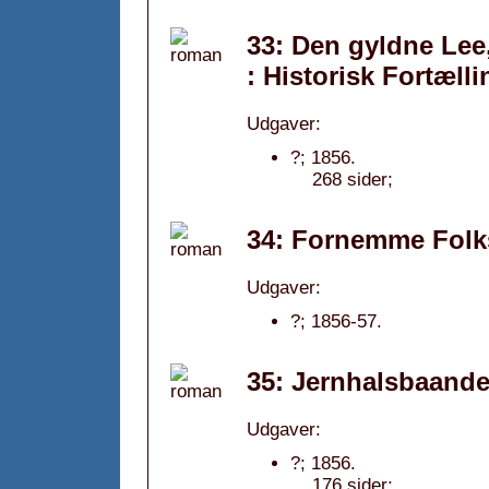
33: Den gyldne Lee
: Historisk Fortælli
Udgaver:
?; 1856.
268 sider;
34: Fornemme Folk
Udgaver:
?; 1856-57.
35: Jernhalsbaandet
Udgaver:
?; 1856.
176 sider;