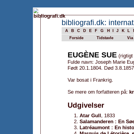
bibliografi.dk: internat
A
B
C
D
E
F
G
H
I
J
K
L
Forside
Tidstavle
Via
EUGÈNE SUE
(rigtig
Fulde navn: Joseph Marie E
Født 20.1.1804. Død 3.8.1857
Var bosat i Frankrig.
Se mere om forfatteren på:
k
Udgivelser
Atar Gull
, 1833
Salamanderen : En S
Latréaumont : En hist
Marquis de Létorière, 