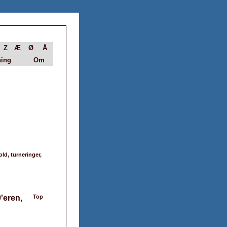
Z
Æ
Ø
Å
ing
Om
ld, turneringer,
'eren,
Top