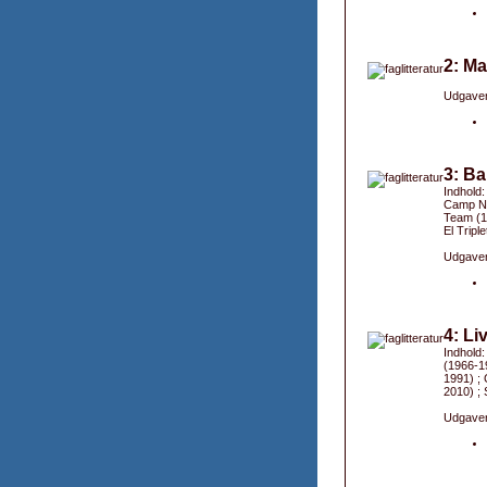
2: Ma
Udgaver
3: Ba
Indhold
Camp No
Team (1
El Tripl
Udgaver
4: Li
Indhold
(1966-19
1991) ; 
2010) ; 
Udgaver