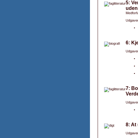
5: Ve
udenl
Medforfa
Udgaver
6: Kj
Udgaver
7: Bo
Verde
Udgaver
8: At
Udgaver