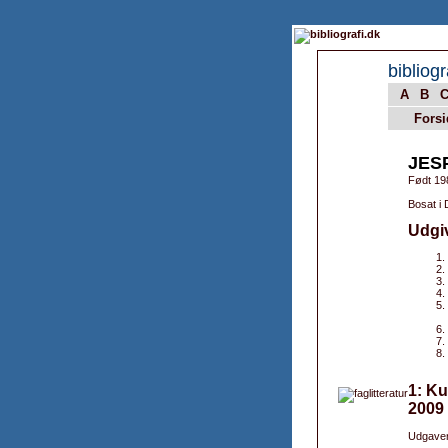
bibliogr
A
B
Forsi
JES
Født 19
Bosat i
Udgi
1: Ku
2009
Udgaver