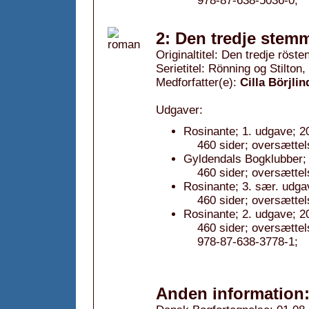
978-87-638-5036-0;
2: Den tredje stemm
Originaltitel: Den tredje röste
Serietitel: Rönning og Stilton, 
Medforfatter(e):
Cilla Börjlin
Udgaver:
Rosinante; 1. udgave; 2
460 sider; oversættel
Gyldendals Bogklubber; 
460 sider; oversættel
Rosinante; 3. sær. udga
460 sider; oversættel
Rosinante; 2. udgave; 20
460 sider; oversætte
978-87-638-3778-1;
Anden information