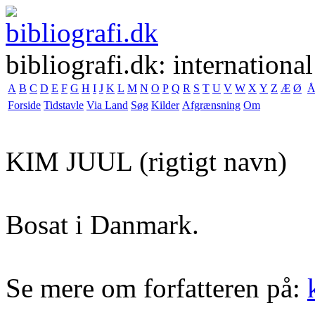
bibliografi.dk: international
A
B
C
D
E
F
G
H
I
J
K
L
M
N
O
P
Q
R
S
T
U
V
W
X
Y
Z
Æ
Ø
Forside
Tidstavle
Via Land
Søg
Kilder
Afgrænsning
Om
KIM JUUL
(rigtigt navn)
Bosat i Danmark.
Se mere om forfatteren på: