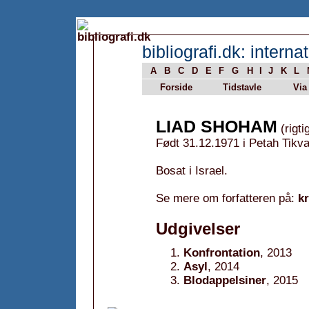
bibliografi.dk: internat
A
B
C
D
E
F
G
H
I
J
K
L
Forside
Tidstavle
Via
LIAD SHOHAM
(rigti
Født 31.12.1971 i Petah Tikva,
Bosat i Israel.
Se mere om forfatteren på:
k
Udgivelser
Konfrontation
, 2013
Asyl
, 2014
Blodappelsiner
, 2015