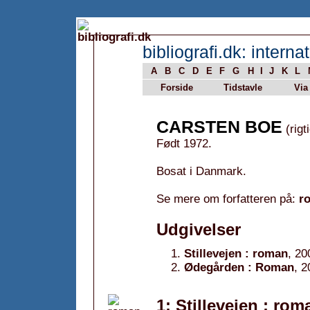
bibliografi.dk: internat
A
B
C
D
E
F
G
H
I
J
K
L
Forside
Tidstavle
Via
CARSTEN BOE
(rigt
Født 1972.
Bosat i Danmark.
Se mere om forfatteren på:
r
Udgivelser
Stillevejen : roman
, 20
Ødegården : Roman
, 2
1: Stillevejen : rom