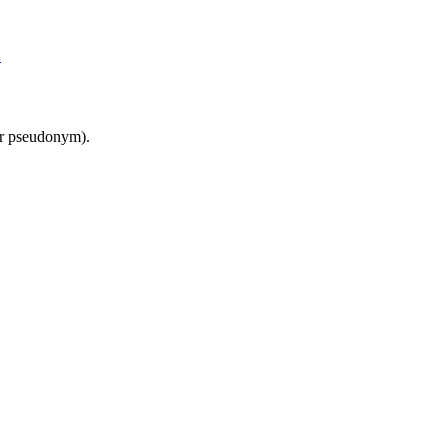
Å
er pseudonym).