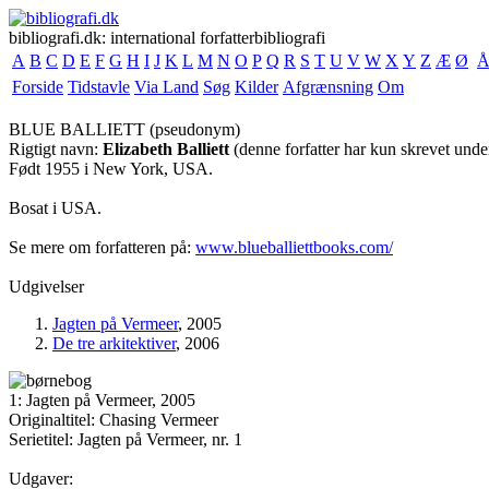
bibliografi.dk: international forfatterbibliografi
A
B
C
D
E
F
G
H
I
J
K
L
M
N
O
P
Q
R
S
T
U
V
W
X
Y
Z
Æ
Ø
Forside
Tidstavle
Via Land
Søg
Kilder
Afgrænsning
Om
BLUE BALLIETT
(pseudonym)
Rigtigt navn:
Elizabeth Balliett
(denne forfatter har kun skrevet und
Født 1955 i New York, USA.
Bosat i USA.
Se mere om forfatteren på:
www.blueballiettbooks.com/
Udgivelser
Jagten på Vermeer
, 2005
De tre arkitektiver
, 2006
1: Jagten på Vermeer, 2005
Originaltitel: Chasing Vermeer
Serietitel: Jagten på Vermeer, nr. 1
Udgaver: