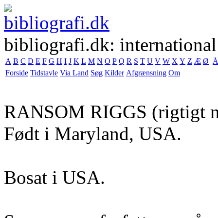
bibliografi.dk: international
A
B
C
D
E
F
G
H
I
J
K
L
M
N
O
P
Q
R
S
T
U
V
W
X
Y
Z
Æ
Ø
Forside
Tidstavle
Via Land
Søg
Kilder
Afgrænsning
Om
RANSOM RIGGS
(rigtigt 
Født i Maryland, USA.
Bosat i USA.