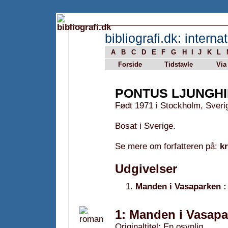
bibliografi.dk: internat
A
B
C
D
E
F
G
H
I
J
K
L
Forside
Tidstavle
Via
PONTUS LJUNGHI
Født 1971 i Stockholm, Sveri
Bosat i Sverige.
Se mere om forfatteren på:
k
Udgivelser
Manden i Vasaparken :
1: Manden i Vasapa
Originaltitel: En osynlig