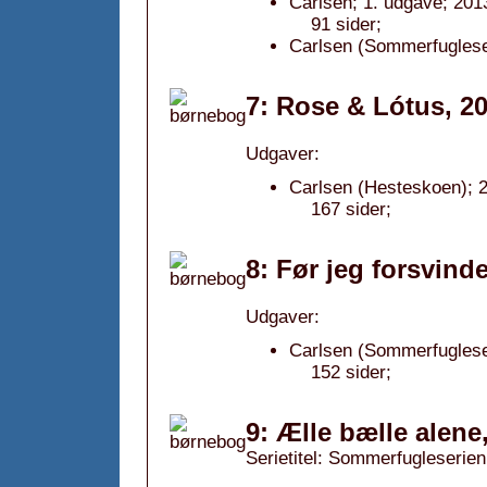
Carlsen; 1. udgave; 201
91 sider;
Carlsen (Sommerfugleser
7: Rose & Lótus, 2
Udgaver:
Carlsen (Hesteskoen); 
167 sider;
8: Før jeg forsvinde
Udgaver:
Carlsen (Sommerfugleser
152 sider;
9: Ælle bælle alene
Serietitel: Sommerfugleserien,