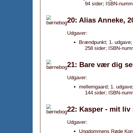
94 sider; ISBN-numme
20: Alias Anneke, 2
Udgaver:
Brændpunkt; 1. udgave;
258 sider; ISBN-num
21: Bare vær dig se
Udgaver:
mellemgaard; 1. udgave
144 sider; ISBN-num
22: Kasper - mit l
Udgaver:
Ungdommens Røde Kors ;