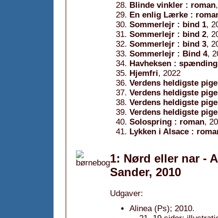
Blinde vinkler : roman
En enlig Lærke : roman
Sommerlejr : bind 1
, 2
Sommerlejr : bind 2
, 2
Sommerlejr : bind 3
, 2
Sommerlejr : Bind 4
, 
Havheksen : spændin
Hjemfri
, 2022
Verdens heldigste pige
Verdens heldigste pige
Verdens heldigste pige
Verdens heldigste pige
Solospring : roman
, 2
Lykken i Alsace : roma
1: Nørd eller nar - 
Sander, 2010
Udgaver:
Alinea (Ps); 2010.