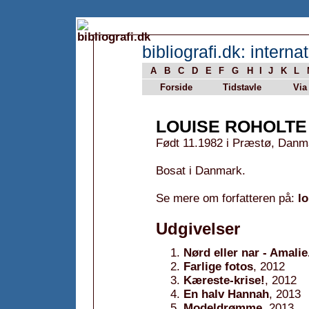
bibliografi.dk: internat
A
B
C
D
E
F
G
H
I
J
K
L
Forside
Tidstavle
Via
LOUISE ROHOLTE
Født 11.1982 i Præstø, Danm
Bosat i Danmark.
Se mere om forfatteren på:
lo
Udgivelser
Nørd eller nar - Amalie
Farlige fotos
, 2012
Kæreste-krise!
, 2012
En halv Hannah
, 2013
Modeldrømme
, 2013