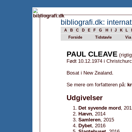
bibliografi.dk: internat
A
B
C
D
E
F
G
H
I
J
K
L
Forside
Tidstavle
Via
PAUL CLEAVE
(rigti
Født 10.12.1974 i Christchur
Bosat i New Zealand.
Se mere om forfatteren på:
k
Udgivelser
Det syvende mord
, 20
Hævn
, 2014
Samleren
, 2015
Dybet
, 2016
Slagtehuset
, 2016