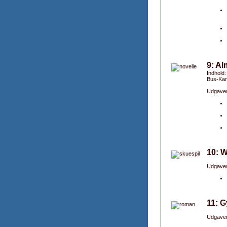
9: Al
Indhold:
Bus-Ka
Udgaver
10: W
Udgaver
11: G
Udgaver