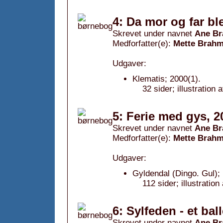
4: Da mor og far ble
Skrevet under navnet
Ane Br
Medforfatter(e):
Mette Brahm
Udgaver:
Klematis; 2000(1).
32 sider; illustration
5: Ferie med gys, 2
Skrevet under navnet
Ane Br
Medforfatter(e):
Mette Brahm
Udgaver:
Gyldendal (Dingo. Gul); 
112 sider; illustratio
6: Sylfeden - et bal
Skrevet under navnet
Ane Br