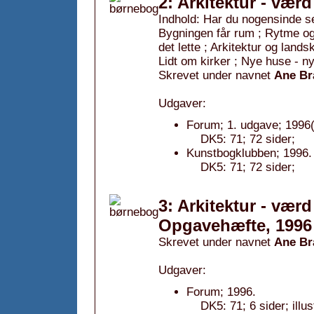
2: Arkitektur - værd
Indhold: Har du nogensinde se
Bygningen får rum ; Rytme og
det lette ; Arkitektur og lands
Lidt om kirker ; Nye huse - ny
Skrevet under navnet
Ane Br
Udgaver:
Forum; 1. udgave; 1996(
DK5: 71; 72 sider;
Kunstbogklubben; 1996.
DK5: 71; 72 sider;
3: Arkitektur - værd 
Opgavehæfte, 1996
Skrevet under navnet
Ane Br
Udgaver:
Forum; 1996.
DK5: 71; 6 sider; illu