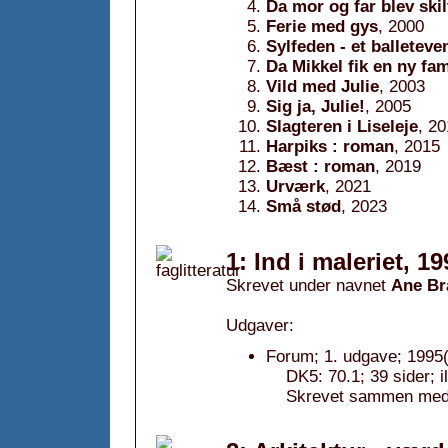
Da mor og far blev skil
Ferie med gys
, 2000
Sylfeden - et balleteve
Da Mikkel fik en ny fam
Vild med Julie
, 2003
Sig ja, Julie!
, 2005
Slagteren i Liseleje
, 2
Harpiks : roman
, 2015
Bæst : roman
, 2019
Urværk
, 2021
Små stød
, 2023
1: Ind i maleriet, 19
Skrevet under navnet
Ane Br
Udgaver:
Forum; 1. udgave; 1995(1
DK5: 70.1; 39 sider; 
Skrevet sammen med 