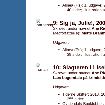
Alinea (Ps); 1. udgave; 
40 sider; illustration
9: Sig ja, Julie!, 20
Skrevet under navnet
Ane Ri
Medforfatter(e):
Mette Brahm
Udgaver:
Alinea (Ps); 1. udgave; 
39 sider; illustration
10: Slagteren i Lise
Skrevet under navnet
Ane Ri
Læs bogomtale på krimisid
Udgaver:
Tiderne Skifter; 2013, 2
255 sider;
Gyldendals Bogklubber; 