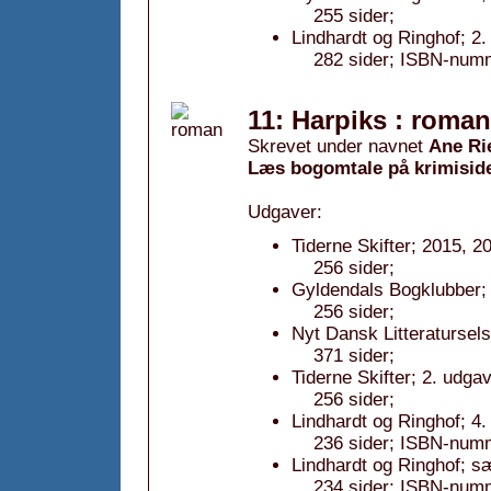
255 sider;
Lindhardt og Ringhof; 2.
282 sider; ISBN-numm
11: Harpiks : roman
Skrevet under navnet
Ane Ri
Læs bogomtale på krimisid
Udgaver:
Tiderne Skifter; 2015, 2
256 sider;
Gyldendals Bogklubber; 
256 sider;
Nyt Dansk Litteratursel
371 sider;
Tiderne Skifter; 2. udga
256 sider;
Lindhardt og Ringhof; 4.
236 sider; ISBN-numm
Lindhardt og Ringhof; s
234 sider; ISBN-numm