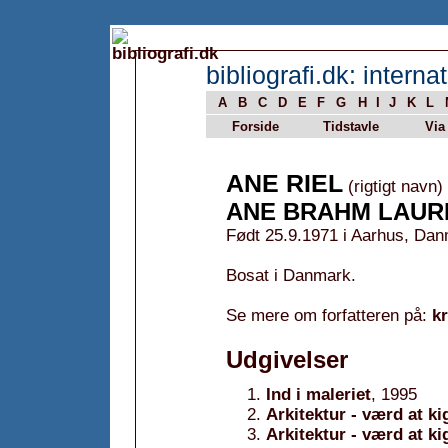
bibliografi.dk: internat
A
B
C
D
E
F
G
H
I
J
K
L
Forside
Tidstavle
Via
ANE RIEL
(rigtigt navn)
ANE BRAHM LAUR
Født 25.9.1971 i Aarhus, Dan
Bosat i Danmark.
Se mere om forfatteren på:
k
Udgivelser
Ind i maleriet
, 1995
Arkitektur - værd at ki
Arkitektur - værd at k