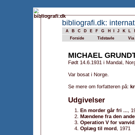
bibliografi.dk: internat
A
B
C
D
E
F
G
H
I
J
K
L
Forside
Tidstavle
Via
MICHAEL GRUND
Født 14.6.1931 i Mandal, Nor
Var bosat i Norge.
Se mere om forfatteren på:
k
Udgivelser
En morder går fri ...
, 1
Mændene fra den ande
Operation V for vanvid
Oplæg til mord
, 1971