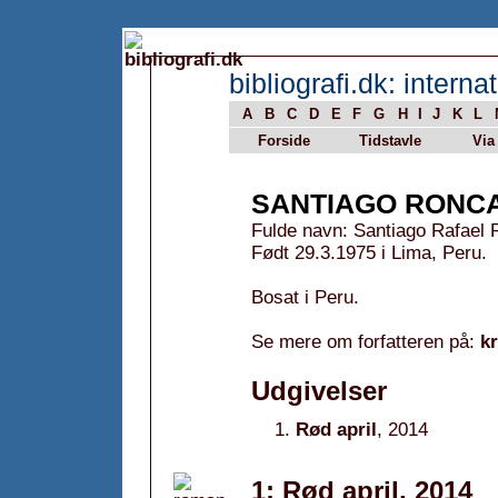
bibliografi.dk: internat
A
B
C
D
E
F
G
H
I
J
K
L
Forside
Tidstavle
Via
SANTIAGO RONC
Fulde navn: Santiago Rafael
Født 29.3.1975 i Lima, Peru.
Bosat i Peru.
Se mere om forfatteren på:
k
Udgivelser
Rød april
, 2014
1: Rød april, 2014