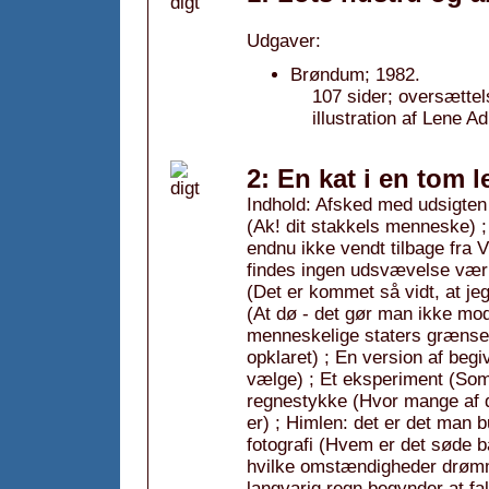
Udgaver:
Brøndum; 1982.
107 sider; oversættel
illustration af Lene A
2: En kat i en tom l
Indhold: Afsked med udsigten 
(Ak! dit stakkels menneske) ; 
endnu ikke vendt tilbage fra V
findes ingen udsvævelse værr
(Det er kommet så vidt, at jeg
(At dø - det gør man ikke mod
menneskelige staters grænser e
opklaret) ; En version af begi
vælge) ; Et eksperiment (Som 
regnestykke (Hvor mange af d
er) ; Himlen: det er det man 
fotografi (Hvem er det søde ba
hvilke omstændigheder drømm
langvarig regn begynder at fal