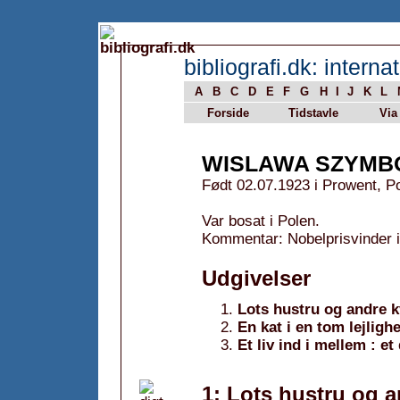
bibliografi.dk: internat
A
B
C
D
E
F
G
H
I
J
K
L
Forside
Tidstavle
Via
WISLAWA SZYMB
Født 02.07.1923 i Prowent, P
Var bosat i Polen.
Kommentar: Nobelprisvinder i 
Udgivelser
Lots hustru og andre k
En kat i en tom lejligh
Et liv ind i mellem : et 
1: Lots hustru og a