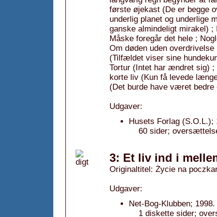
første øjekast (De er begge 
underlig planet og underlige
ganske almindeligt mirakel) ;
Måske foregår det hele ; Nogle 
Om døden uden overdrivelse (D
(Tilfældet viser sine hundeku
Tortur (Intet har ændret sig) 
korte liv (Kun få levede længe
(Det burde have været bedre 
Udgaver:
Husets Forlag (S.O.L.);
60 sider; oversættels
3: Et liv ind i melle
Originaltitel: Życie na poczka
Udgaver:
Net-Bog-Klubben; 1998.
1 diskette sider; ove