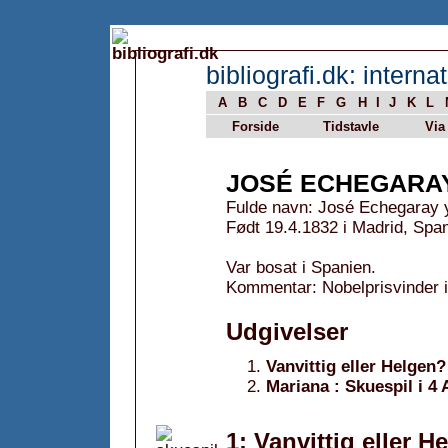
bibliografi.dk: internat
A
B
C
D
E
F
G
H
I
J
K
L
Forside
Tidstavle
Via
JOSÉ ECHEGARA
Fulde navn: José Echegaray y
Født 19.4.1832 i Madrid, Spa
Var bosat i Spanien.
Kommentar: Nobelprisvinder i 
Udgivelser
Vanvittig eller Helgen?
Mariana : Skuespil i 4 
1: Vanvittig eller H