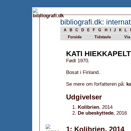
bibliografi.dk: internat
A
B
C
D
E
F
G
H
I
J
K
L
Forside
Tidstavle
Via
KATI HIEKKAPEL
Født 1970.
Bosat i Finland.
Se mere om forfatteren på:
k
Udgivelser
Kolibrien
, 2014
De ubeskyttede
, 2016
1: Kolibrien, 2014