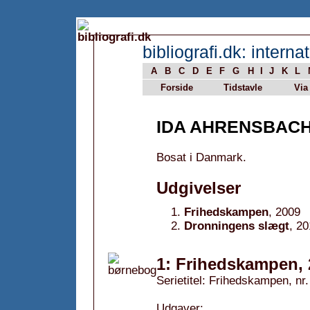
bibliografi.dk: internat
A
B
C
D
E
F
G
H
I
J
K
L
Forside
Tidstavle
Via
IDA AHRENSBAC
Bosat i Danmark.
Udgivelser
Frihedskampen
, 2009
Dronningens slægt
, 2
1: Frihedskampen, 
Serietitel: Frihedskampen, nr.
Udgaver: