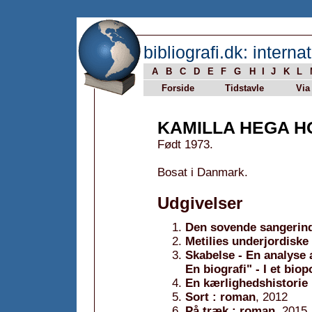
bibliografi.dk: internat
A
B
C
D
E
F
G
H
I
J
K
L
Forside
Tidstavle
Via
KAMILLA HEGA H
Født 1973.
Bosat i Danmark.
Udgivelser
Den sovende sangerin
Metilies underjordiske 
Skabelse - En analyse 
En biografi" - I et biop
En kærlighedshistorie
Sort : roman
, 2012
På træk : roman
, 2015