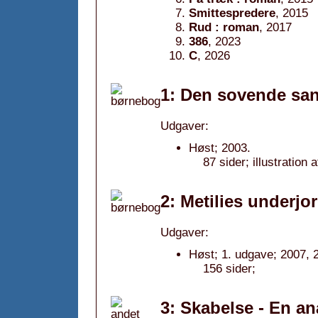
Smittespredere
, 2015
Rud : roman
, 2017
386
, 2023
C
, 2026
1: Den sovende san
Udgaver:
Høst; 2003.
87 sider; illustration 
2: Metilies underjor
Udgaver:
Høst; 1. udgave; 2007, 
156 sider;
3: Skabelse - En an