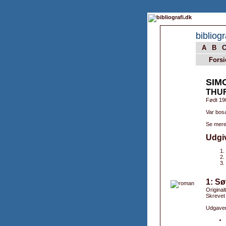
bibliogr
A
B
Forsi
SIM
THU
Født 19
Var bosa
Se mere
Udgi
1: Sø
Original
Skrevet
Udgaver