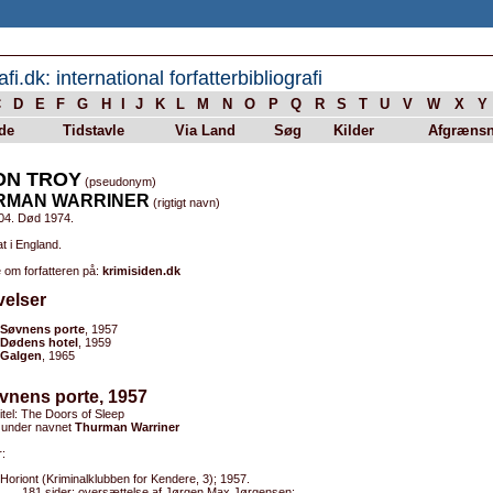
afi.dk: international forfatterbibliografi
C
D
E
F
G
H
I
J
K
L
M
N
O
P
Q
R
S
T
U
V
W
X
Y
de
Tidstavle
Via Land
Søg
Kilder
Afgrænsn
ON TROY
(pseudonym)
RMAN WARRINER
(rigtigt navn)
04. Død 1974.
t i England.
 om forfatteren på:
krimisiden.dk
velser
Søvnens porte
, 1957
Dødens hotel
, 1959
Galgen
, 1965
vnens porte, 1957
titel: The Doors of Sleep
 under navnet
Thurman Warriner
:
Horiont (Kriminalklubben for Kendere, 3); 1957.
181 sider; oversættelse af Jørgen Max Jørgensen;