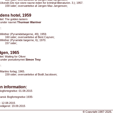
Ukendt (De nye store navne inden for kriminal-litteraturen. 3.); 1957.
159 sider; oversættelse af Jørgen Max Jørgensen;
dens hotel, 1959
titel: The golden lantern
 under navnet
Thurman Warriner
:
Winther (Pyramidebøgerne, 49); 1959.
160 sider; oversættelse af Bent Caysen;
Winther (Pyramide bøgerne, 6); 1970.
157 sider;
lgen, 1965
itel: Waiting for Oliver
 under pseudonymet
Simon Troy
:
Martins forlag; 1965.
159 sider; oversættelse af Bodil Jacobsen;
n information:
ogfortegnelse: 01.08.2015
 Dansk Bogfortegnelse 1935-
: 12.08.2015
edigeret: 19.09.2015
©
Copyright 1987-2026, 