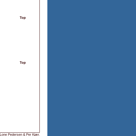
Top
Top
Lone Pedersen & Per Kjær
.