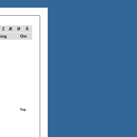
Z
Æ
Ø
Å
ing
Om
Top