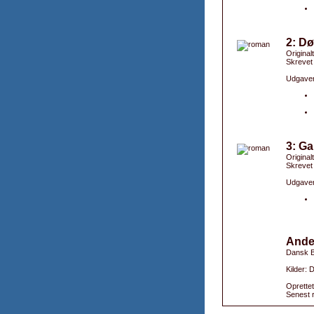
2: Dø
Original
Skrevet
Udgaver
3: Ga
Originalt
Skrevet
Udgaver
Ande
Dansk B
Kilder:
Oprettet
Senest r